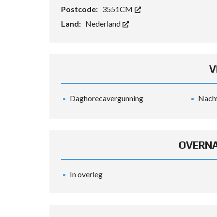
Postcode:
3551CM
E
Land:
Nederland
U
R
O
P
A
V
Daghorecavergunning
Nach
OVERNA
In overleg