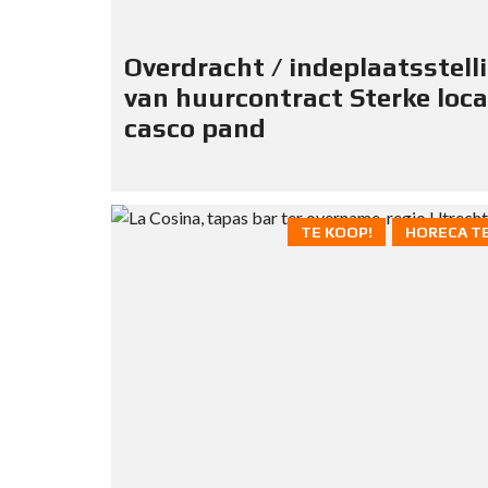
Overdracht / indeplaatsstell
van huurcontract Sterke loca
casco pand
TE KOOP!
HORECA T