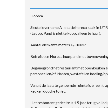
Horeca
Sleutel overname A-locatie horeca zaak in U
(Let op: Pand is niet te koop, alleen te huur).
Aantal vierkante meters +/-80M2
Betreft een Horeca huurpand met bovenwoning en
Beganegrond het restaurant met openkeuken en 
personeel en/of klanten, wastafel en koeling/o
Vanuit de laatste genoemde ruimte is er een tr
keuken douche toilet.
Het restaurant gedeelte is 1.5 jaar terug volle