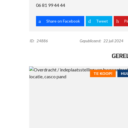
06 81 99 44 44
Share on Facebook
Tweet
Pi
ID:
24886
Gepubliceerd:
22 juli 2024
GERE
TE KOOP!
HUU