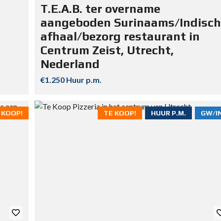
T.E.A.B. ter overname
aangeboden Surinaams/Indisch
afhaal/bezorg restaurant in
Centrum Zeist, Utrecht,
Nederland
€1.250 Huur p.m.
 KOOP!
TE KOOP!
HUUR P.M.
GW/I