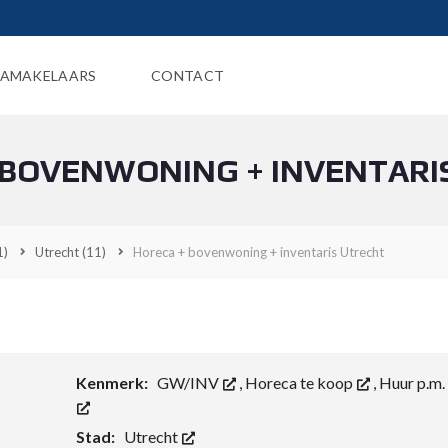
AMAKELAARS
CONTACT
 BOVENWONING + INVENTARI
1)
Utrecht
(11)
Horeca + bovenwoning + inventaris Utrecht
Kenmerk:
GW/INV
,
Horeca te koop
,
Huur p.m.
Stad:
Utrecht