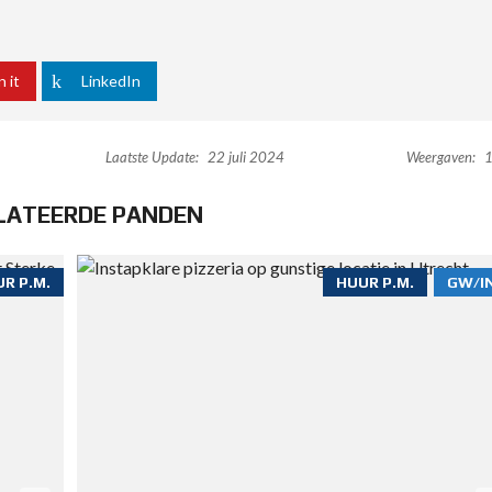
n it
LinkedIn
Laatste Update:
22 juli 2024
Weergaven:
1
LATEERDE PANDEN
R P.M.
HUUR P.M.
GW/I