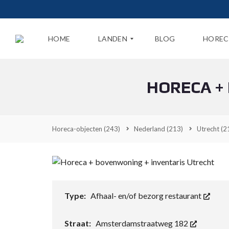
HOME
LANDEN
BLOG
HOREC
HORECA +
N
E
D
E
R
Horeca-objecten
(243)
Nederland
(213)
Utrecht
(2
L
A
N
D
B
E
Type:
Afhaal- en/of bezorg restaurant
L
G
I
Straat:
Amsterdamstraatweg 182
Ë