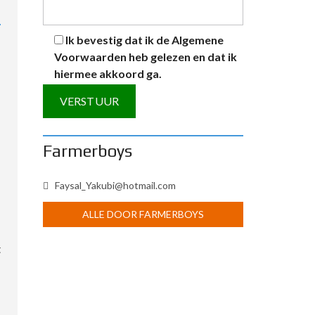
Ik bevestig dat ik de
Algemene
Voorwaarden
heb gelezen en dat ik
hiermee akkoord ga.
A
Farmerboys
l
t
Faysal_Yakubi@hotmail.com
e
r
ALLE DOOR FARMERBOYS
n
a
t
t
i
v
e