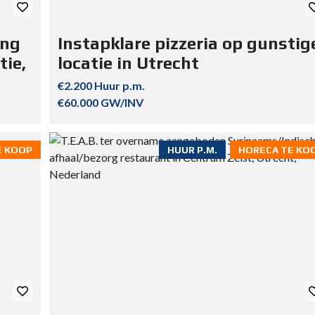
ing
Instapklare pizzeria op gunstig
tie,
locatie in Utrecht
€2.200 Huur p.m.
€60.000 GW/INV
E KOOP
HUUR P.M.
HORECA TE KO