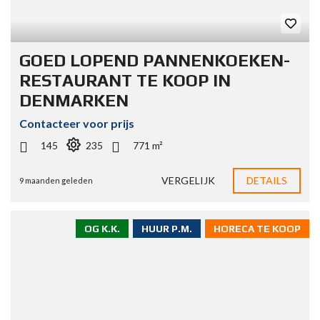
GOED LOPEND PANNENKOEKEN-
RESTAURANT TE KOOP IN
DENMARKEN
Contacteer voor prijs
145
235
771 m²
VERGELIJK
DETAILS
9 maanden geleden
OG K.K.
HUUR P.M.
HORECA TE KOOP