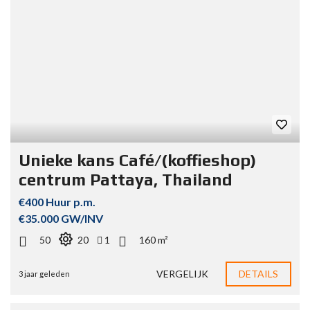
Unieke kans Café/(koffieshop)
centrum Pattaya, Thailand
€400 Huur p.m.
€35.000 GW/INV
50
20
1
160 m²
VERGELIJK
DETAILS
3 jaar geleden