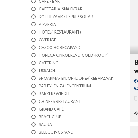
CAFÉ / BAR
CAFETARIA-SNACKBAR
E
U
KOFFIEZAAK / ESPRESSOBAR
R
PIZZERIA
O
P
HOTEL(-RESTAURANT)
A
OVERIGE
CASCO HORECAPAND
HORECA ONROEREND GOED (KOOP)
B
CATERING
w
IJSSALON
SHOARMA- EN/OF (DÖNER)KEBAPZAAK
€
PARTY- EN ZALENCENTRUM
€
BAKKERSWINKEL
CHINEES RESTAURANT
GRAND CAFÉ
3 
BEACHCLUB
SAUNA
BELEGGINGSPAND