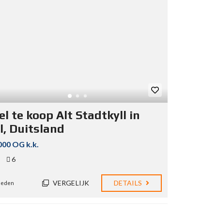
l te koop Alt Stadtkyll in
l, Duitsland
000 OG k.k.
8
6
VERGELIJK
DETAILS
eleden