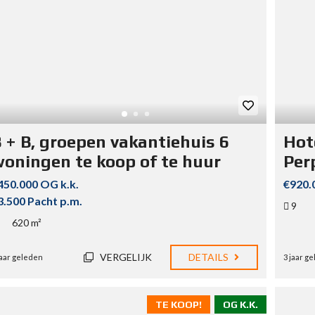
 + B, groepen vakantiehuis 6
Hot
oningen te koop of te huur
Per
450.000 OG k.k.
€920.
3.500 Pacht p.m.
9
620 m²
VERGELIJK
DETAILS
jaar geleden
3 jaar g
TE KOOP!
OG K.K.