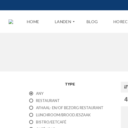
HOME
LANDEN
BLOG
HOREC
N
E
D
E
R
L
A
TYPE
N
D
ANY
4
RESTAURANT
B
E
AFHAAL- EN/OF BEZORG RESTAURANT
L
LUNCHROOM/BROODJESZAAK
G
I
BISTRO/EETCAFÉ
Ë