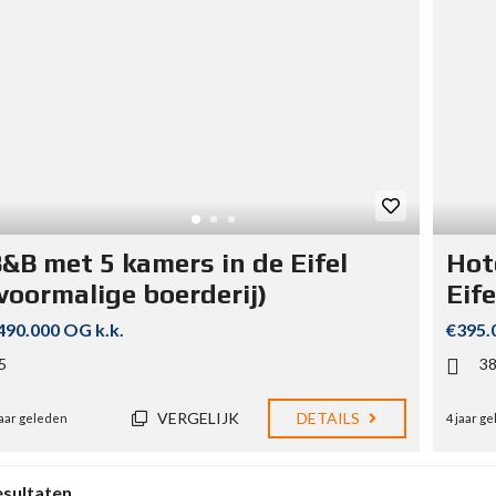
&B met 5 kamers in de Eifel
Hote
voormalige boerderij)
Eife
490.000 OG k.k.
€395.
5
3
VERGELIJK
DETAILS
jaar geleden
4 jaar g
esultaten