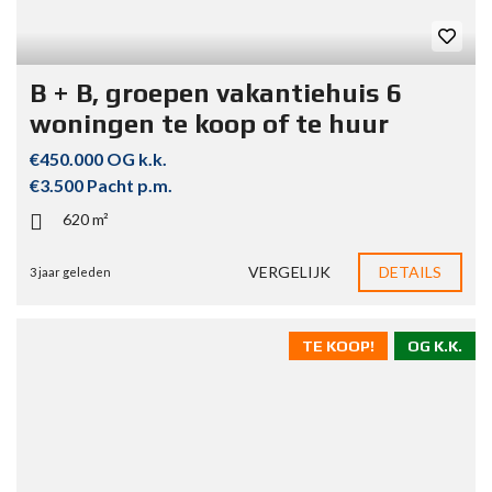
B + B, groepen vakantiehuis 6
woningen te koop of te huur
€450.000 OG k.k.
€3.500 Pacht p.m.
620 m²
VERGELIJK
DETAILS
3 jaar geleden
TE KOOP!
OG K.K.