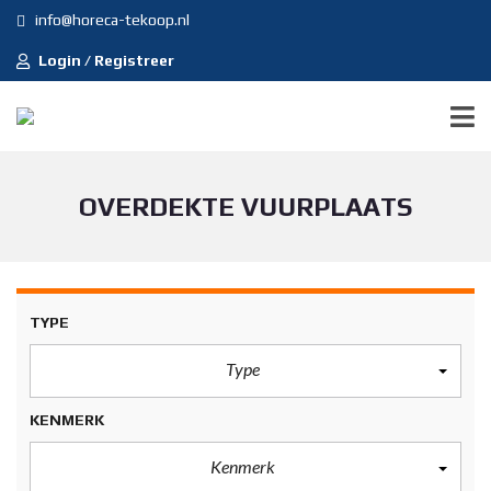
info@horeca-tekoop.nl
Login / Registreer
OVERDEKTE VUURPLAATS
TYPE
Type
KENMERK
Kenmerk