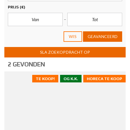
PRIJS
(€)
WIS
GEAVANCEERD
SLA ZOEKOPDRACHT OP
2 GEVONDEN
TE KOOP!
OG K.K.
HORECA TE KOOP