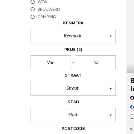
WOK
BROUWERIJ
CAMPING
KENMERK
Kenmerk
PRIJS
(€)
STRAAT
B
b
Straat
STAD
€
Stad
POSTCODE
3 