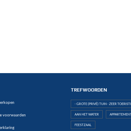
TREFWOORDEN
verkopen
- GROTE (PRIVÉ) TUIN - ZEER TOERIST
AAN HET WATER
APPARTEMEN
e voorwaarden
FEESTZAAL
erklaring