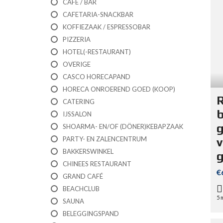
CAFÉ / BAR
CAFETARIA-SNACKBAR
E
U
KOFFIEZAAK / ESPRESSOBAR
R
PIZZERIA
O
P
HOTEL(-RESTAURANT)
A
OVERIGE
CASCO HORECAPAND
HORECA ONROEREND GOED (KOOP)
R
CATERING
b
IJSSALON
SHOARMA- EN/OF (DÖNER)KEBAPZAAK
PARTY- EN ZALENCENTRUM
v
BAKKERSWINKEL
g
CHINEES RESTAURANT
€
GRAND CAFÉ
BEACHCLUB
5 
SAUNA
BELEGGINGSPAND