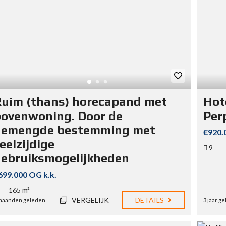
uim (thans) horecapand met
Hot
ovenwoning. Door de
Per
gemengde bestemming met
€920.
eelzijdige
9
ebruiksmogelijkheden
699.000 OG k.k.
165 m²
VERGELIJK
DETAILS
maanden geleden
3 jaar g