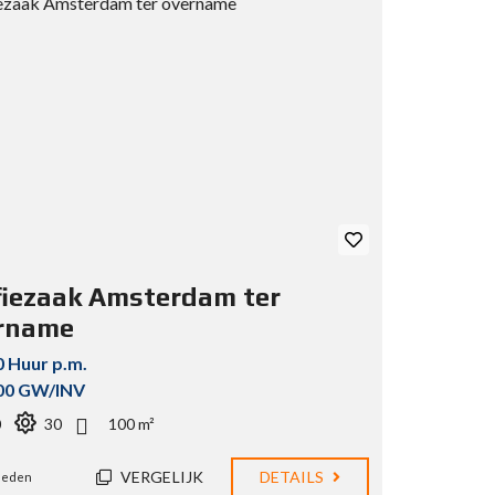
fiezaak Amsterdam ter
rname
0 Huur p.m.
00 GW/INV
0
30
100 m²
VERGELIJK
DETAILS
eleden