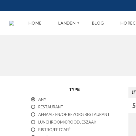
HOME
LANDEN
BLOG
HOREC
N
E
D
E
R
L
A
TYPE
N
D
ANY
5
RESTAURANT
B
E
AFHAAL- EN/OF BEZORG RESTAURANT
L
LUNCHROOM/BROODJESZAAK
G
I
BISTRO/EETCAFÉ
Ë