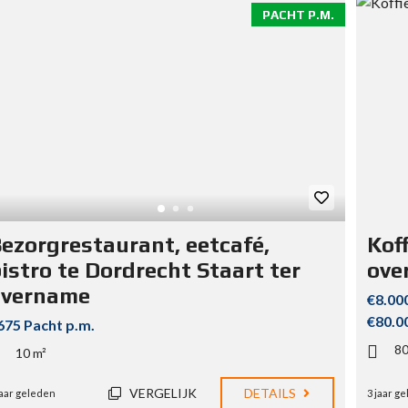
PACHT P.M.
ezorgrestaurant, eetcafé,
Kof
istro te Dordrecht Staart ter
ove
overname
€8.00
€80.0
675 Pacht p.m.
8
10 m²
VERGELIJK
DETAILS
jaar geleden
3 jaar g