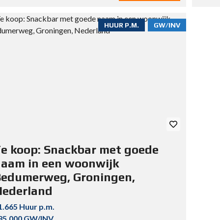
HUUR P.M.
GW/INV
e koop: Snackbar met goede
aam in een woonwijk
Bedumerweg, Groningen,
Nederland
1.665 Huur p.m.
85.000 GW/INV