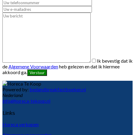
Ik bevestig dat ik
de
Algemene Voorwaarden
heb gelezen en dat ik hiermee
akkoord ga.
Powered by:
bedandbreakfastboeken.nl
Nederland
info@horeca-tekoop.nl
Links
Horeca verkopen
Algemene voorwaarden