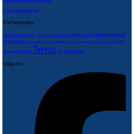
Privacyverklaring
Trefwoorden
Appartement
aan het water
- Grote (privé) tuin - zeer toeristisch
Feestzaal
Fietsenstalling - oplaadpunten - zonnepanelen
Jacuzzi
Overdekte
Terras
Sauna
Zonnepanelen
vuurplaats
Volg ons