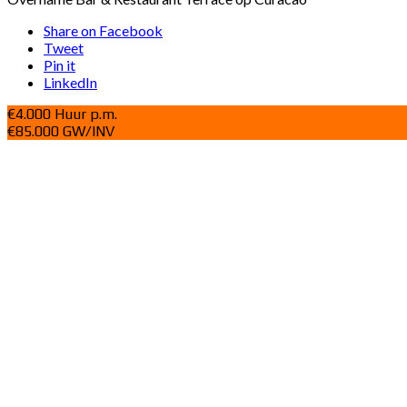
Share on Facebook
Tweet
Pin it
LinkedIn
€4.000 Huur p.m.
€85.000 GW/INV