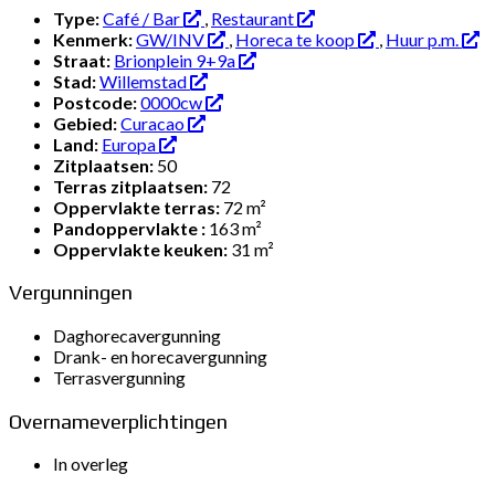
Type:
Café / Bar
,
Restaurant
Kenmerk:
GW/INV
,
Horeca te koop
,
Huur p.m.
Straat:
Brionplein 9+9a
Stad:
Willemstad
Postcode:
0000cw
Gebied:
Curacao
Land:
Europa
Zitplaatsen:
50
Terras zitplaatsen:
72
Oppervlakte terras:
72 m²
Pandoppervlakte :
163 m²
Oppervlakte keuken:
31 m²
Vergunningen
Daghorecavergunning
Drank- en horecavergunning
Terrasvergunning
Overnameverplichtingen
In overleg