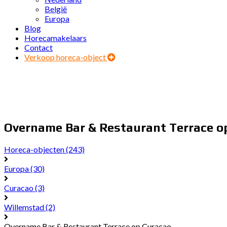
België
Europa
Blog
Horecamakelaars
Contact
Verkoop horeca-object
Overname Bar & Restaurant Terrace o
Horeca-objecten
(243)
Europa
(30)
Curacao
(3)
Willemstad
(2)
Overname Bar & Restaurant Terrace op Curacao