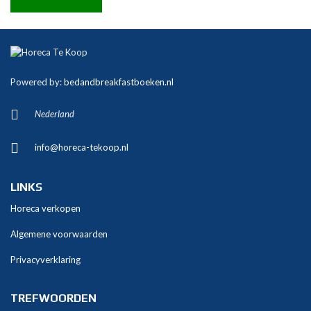
A
l
t
Powered by:
bedandbreakfastboeken.nl
e
r
Nederland
n
a
info@horeca-tekoop.nl
t
i
v
LINKS
e
Horeca verkopen
:
Algemene voorwaarden
Privacyverklaring
TREFWOORDEN