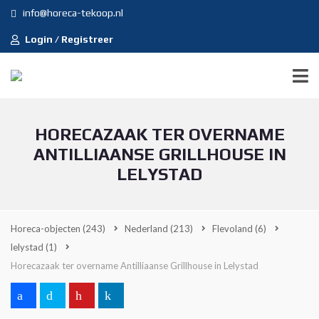
info@horeca-tekoop.nl
Login / Registreer
HORECAZAAK TER OVERNAME
ANTILLIAANSE GRILLHOUSE IN
LELYSTAD
Horeca-objecten
(243)
Nederland
(213)
Flevoland
(6)
lelystad
(1)
Horecazaak ter overname Antilliaanse Grillhouse in Lelystad