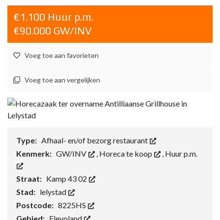
€1.100 Huur p.m.
€90.000 GW/INV
Voeg toe aan favorieten
Voeg toe aan vergelijken
Type:
Afhaal- en/of bezorg restaurant
Kenmerk:
GW/INV
,
Horeca te koop
,
Huur p.m.
Straat:
Kamp 43 02
Stad:
lelystad
Postcode:
8225HS
Gebied:
Flevoland