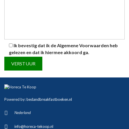
Ik bevestig dat ik de
Algemene Voorwaarden
heb
gelezen en dat ik hiermee akkoord ga.
A
l
t
Powered by:
bedandbreakfastboeken.nl
e
r
Nederland
n
a
info@horeca-tekoop.nl