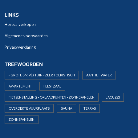
t
i
v
LINKS
e
Horeca verkopen
:
Algemene voorwaarden
Privacyverklaring
TREFWOORDEN
- GROTE (PRIVÉ) TUIN - ZEER TOERISTISCH
AAN HET WATER
APPARTEMENT
FEESTZAAL
FIETSENSTALLING - OPLAADPUNTEN - ZONNEPANELEN
JACUZZI
OVERDEKTE VUURPLAATS
SAUNA
TERRAS
ZONNEPANELEN