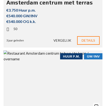
Amsterdam centrum met terras
€3.750 Huur p.m.
€540.000 GW/INV
€540.000 OG k.k.
50
VERGELIJK
DETAILS
3 jaar geleden
HUUR P.M.
GW/INV