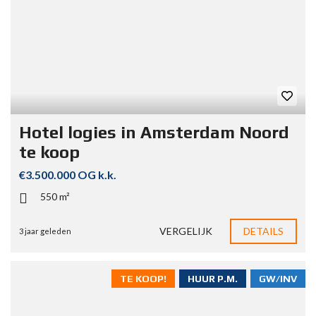
Hotel logies in Amsterdam Noord
te koop
€3.500.000 OG k.k.
550 m²
VERGELIJK
DETAILS
3 jaar geleden
TE KOOP!
HUUR P.M.
GW/INV