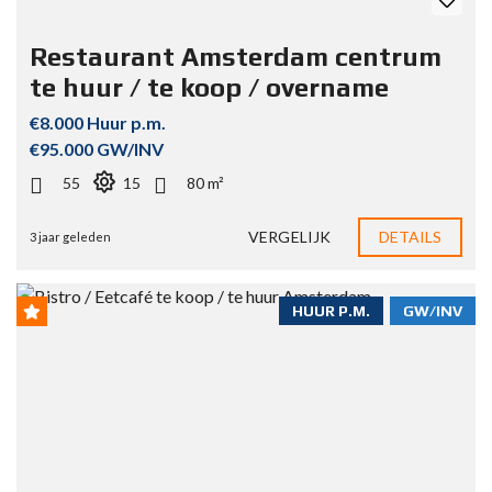
Restaurant Amsterdam centrum
te huur / te koop / overname
€8.000 Huur p.m.
€95.000 GW/INV
55
15
80 m²
VERGELIJK
DETAILS
3 jaar geleden
HUUR P.M.
GW/INV