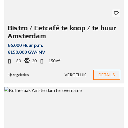
Bistro / Eetcafé te koop / te huur
Amsterdam
€6.000 Huur p.m.
€150.000 GW/INV
80
20
150 m²
VERGELIJK
DETAILS
3 jaar geleden