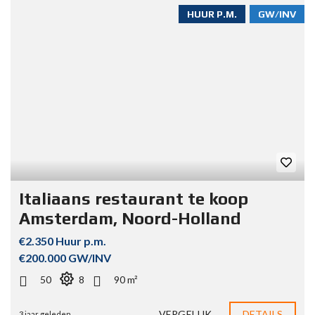
HUUR P.M.
GW/INV
Italiaans restaurant te koop
Amsterdam, Noord-Holland
€2.350 Huur p.m.
€200.000 GW/INV
50
8
90 m²
VERGELIJK
DETAILS
3 jaar geleden