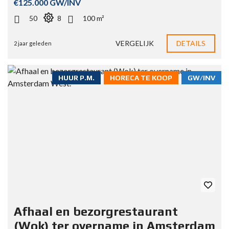
€125.000 GW/INV
50
8
100 m²
VERGELIJK
DETAILS
2 jaar geleden
HUUR P.M.
HORECA TE KOOP
GW/INV
Afhaal en bezorgrestaurant
(Wok) ter overname in Amsterdam