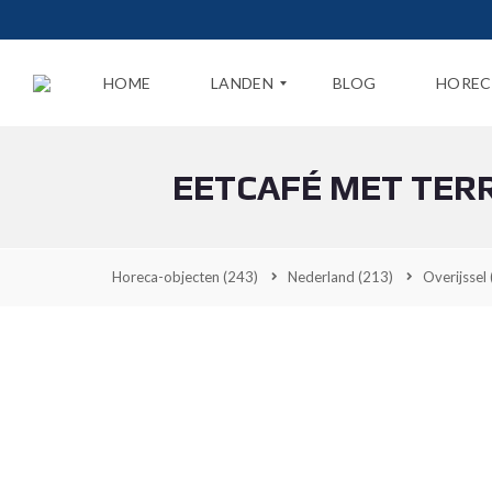
HOME
LANDEN
BLOG
HOREC
EETCAFÉ MET TER
N
E
D
E
R
Horeca-objecten
(243)
Nederland
(213)
Overijssel
L
A
N
D
B
E
L
G
I
Ë