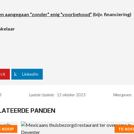
n aangegaan “zonder” enig “voorbehoud”
(bijv. financiering)
akelaar
n it
LinkedIn
3
Laatste Update:
12 oktober 2023
Weergaven:
LATEERDE PANDEN
E KOOP
TE KOO