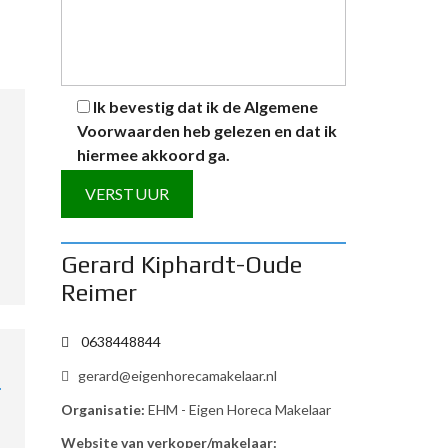
Ik bevestig dat ik de
Algemene
Voorwaarden
heb gelezen en dat ik
hiermee akkoord ga.
A
Gerard Kiphardt-Oude
l
Reimer
t
e
0638448844
r
n
gerard@eigenhorecamakelaar.nl
a
Organisatie:
EHM - Eigen Horeca Makelaar
t
Website van verkoper/makelaar:
i