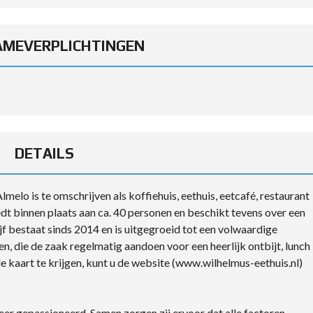
MEVERPLICHTINGEN
DETAILS
melo is te omschrijven als koffiehuis, eethuis, eetcafé, restaurant
edt binnen plaats aan ca. 40 personen en beschikt tevens over een
jf bestaat sinds 2014 en is uitgegroeid tot een volwaardige
, die de zaak regelmatig aandoen voor een heerlijk ontbijt, lunch
e kaart te krijgen, kunt u de website (www.wilhelmus-eethuis.nl)
eer gepassioneerd. Samen zorgen zij ervoor dat alle factoren