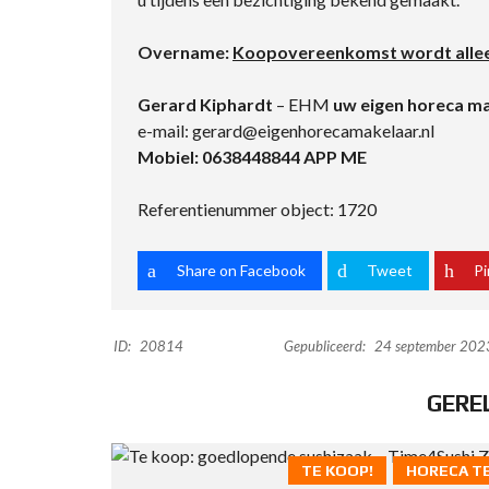
Overname:
Koopovereenkomst wordt allee
Gerard Kiphardt
– EHM
uw eigen horeca m
e-mail: gerard@eigenhorecamakelaar.nl
Mobiel: 0638448844 APP ME
Referentienummer object: 1720
Share on Facebook
Tweet
Pi
ID:
20814
Gepubliceerd:
24 september 202
GERE
TE KOOP!
HORECA T