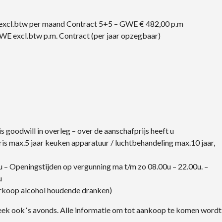
 excl.btw per maand Contract 5+5 – GWE € 482,00 p.m
WE excl.btw p.m. Contract (per jaar opzegbaar)
s goodwill in overleg – over de aanschafprijs heeft u
is max.5 jaar keuken apparatuur / luchtbehandeling max.10 jaar,
 – Openingstijden op vergunning ma t/m zo 08.00u – 22.00u. –
u
erkoop alcohol houdende dranken)
ek ook ‘s avonds. Alle informatie om tot aankoop te komen wordt