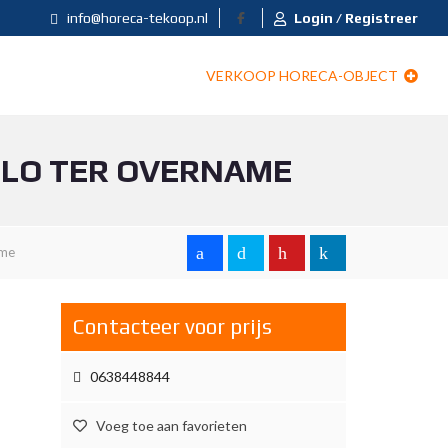
info@horeca-tekoop.nl
Login / Registreer
VERKOOP HORECA-OBJECT
ELO TER OVERNAME
ame
Contacteer voor prijs
0638448844
Voeg toe aan favorieten