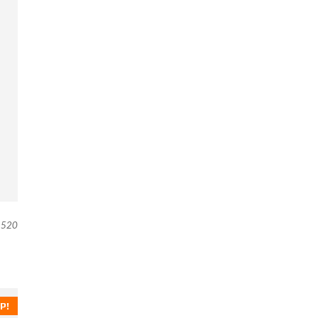
520
P!