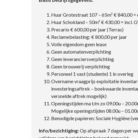
Huur Grotestraat 107 – 65m² € 840,00 =
Huur Schokland – 50m² € 430,00 = incl. G
Precario € 600,00 per jaar (Terras)
Reclamebelasting: € 800,00 per jaar
Volle eigendom geen lease
Geen automatenverplichting
Geen leveranciersverplichting
Geen brouwerij verplichting
Personeel 1 vast (studente) 1 in overleg
Overname vraagprijs exploitatie inventari
investeringsaftrek – boekwaarde inventar
versnelde aftrek mogelijk)
Openingstijden ma t/m zo 09.00u – 20.00u
Mogelijke openingstijden 08.00u – 01.00
Benodigde papieren: Sociale Hygiëne (v
Info/bezichtiging:
Op afspraak 7 dagen per we
u tijdens een bezichtiging bekend gemaakt.