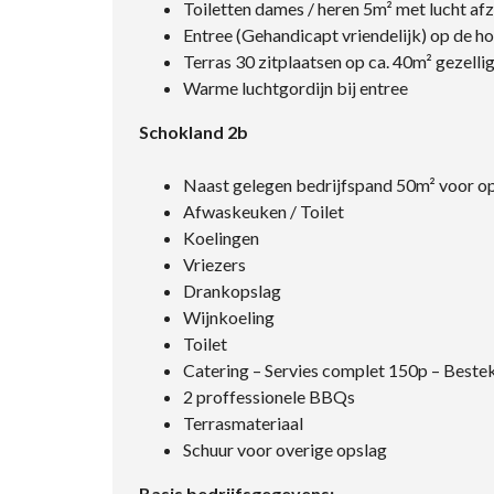
Toiletten dames / heren 5m² met lucht af
Entree (Gehandicapt vriendelijk) op de ho
Terras 30 zitplaatsen op ca. 40m² gezell
Warme luchtgordijn bij entree
Schokland 2b
Naast gelegen bedrijfspand 50m² voor op
Afwaskeuken / Toilet
Koelingen
Vriezers
Drankopslag
Wijnkoeling
Toilet
Catering – Servies complet 150p – Best
2 proffessionele BBQs
Terrasmateriaal
Schuur voor overige opslag
Basis bedrijfsgegevens: