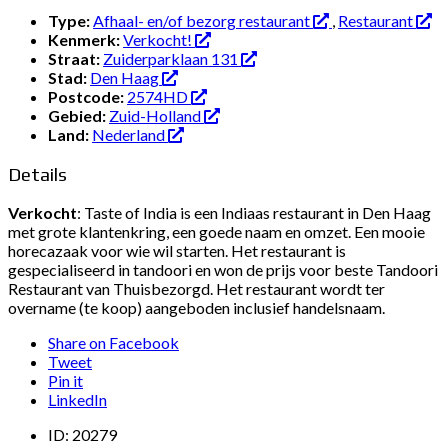
Type:
Afhaal- en/of bezorg restaurant
,
Restaurant
Kenmerk:
Verkocht!
Straat:
Zuiderparklaan 131
Stad:
Den Haag
Postcode:
2574HD
Gebied:
Zuid-Holland
Land:
Nederland
Details
Verkocht
: Taste of India is een Indiaas restaurant in Den Haag
met grote klantenkring, een goede naam en omzet. Een mooie
horecazaak voor wie wil starten. Het restaurant is
gespecialiseerd in tandoori en won de prijs voor beste Tandoori
Restaurant van Thuisbezorgd. Het restaurant wordt ter
overname (te koop) aangeboden inclusief handelsnaam.
Share on Facebook
Tweet
Pin it
LinkedIn
ID:
20279