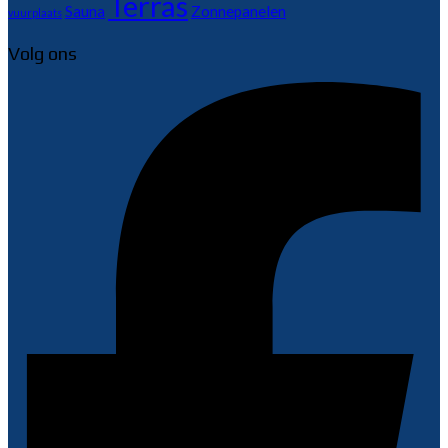
Terras
Sauna
Zonnepanelen
vuurplaats
Volg ons