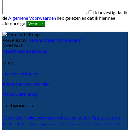
Ik bevestig dat ik
de
Algemene Voorwaarden
heb gelezen en dat ik hiermee
akkoord ga.
Powered by:
bedandbreakfastboeken.nl
Nederland
info@horeca-tekoop.nl
Links
Horeca verkopen
Algemene voorwaarden
Privacyverklaring
Trefwoorden
Appartement
aan het water
- Grote (privé) tuin - zeer toeristisch
Feestzaal
Fietsenstalling - oplaadpunten - zonnepanelen
Jacuzzi
Overdekte