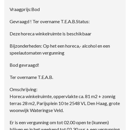
Vraagprijs:Bod
Gevraagd ! Ter overname T.E.A.B.Status:
Deze horeca winkelruimte is beschikbaar
Bijzonderheden: Op het een horeca,- alcohol en een
speelautomaten vergunning
Bod gevraagd!
Ter overname T.E.A.B.
Omschrijving:
Horeca winkelruimte, oppervlakte ca. 81 m2 + zonnig
terras 28 m2, Parijsplein 10 te 2548 VL Den Haag, grote
woonwijk Wateringse Veld.
Er is een vergunning om tot 02.00 open te (kunnen)
blijven en in het weekend tot 02.30 uur + een vergunning