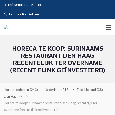
info@horeca-tekoop.nl
Login / Registreer
HORECA TE KOOP: SURINAAMS
RESTAURANT DEN HAAG
RECENTELIJK TER OVERNAME
(RECENT FLINK GEÏNVESTEERD)
Horeca-objecten
(243)
Nederland
(213)
Zuid-Holland
(38)
Den Haag
(9)
Horeca te koop: Surinaams restaurant Den Haag recentelijk ter
overname (recent flink geïnvesteerd)