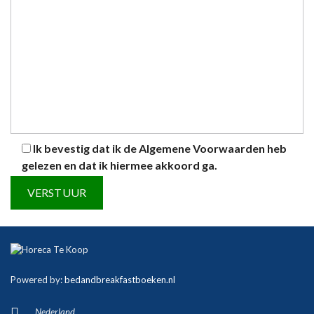
Ik bevestig dat ik de
Algemene Voorwaarden
heb
gelezen en dat ik hiermee akkoord ga.
A
l
t
Powered by:
bedandbreakfastboeken.nl
e
r
Nederland