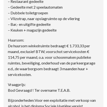
– Restaurant gedeelte
– Gedeelte met 2 speelautomaten
– Dubbele toiletgroepen
– Vlizotrap, naar opslagruimte op de vliering
– Bar,- en uitgifte gedeelte
– Keuken + magazijn gedeelte
Huursom:
De huursom winkelruimte bedraagt € 1.733,33 per
maand, exclusief BTW, voorschot servicekosten €
114,75 per maand, o.a. voor schoonmaken publieke
ruimtes, beveiliging, onderhoud van de parkeergarage
e.d., de waarborgsom bedraagt 3 maanden huur +
servicekosten.
Vraagprijs:
Bod Gevraagd ! Ter overname T.E.A.B.
Bijzonderheden:Voor een exploitatie met verkoop van
alcohol, is het diploma Sociale Hygiëne vereist.