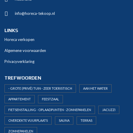
n
a
info@horeca-tekoop.nl
t
i
v
LINKS
e
Horeca verkopen
:
Algemene voorwaarden
Privacyverklaring
TREFWOORDEN
- GROTE (PRIVÉ) TUIN - ZEER TOERISTISCH
AAN HET WATER
APPARTEMENT
FEESTZAAL
FIETSENSTALLING - OPLAADPUNTEN - ZONNEPANELEN
JACUZZI
OVERDEKTE VUURPLAATS
SAUNA
TERRAS
ZONNEPANELEN