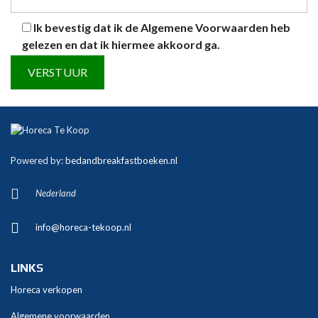
Ik bevestig dat ik de
Algemene Voorwaarden
heb
gelezen en dat ik hiermee akkoord ga.
A
l
t
Powered by:
bedandbreakfastboeken.nl
e
r
Nederland
n
a
info@horeca-tekoop.nl
t
i
v
LINKS
e
Horeca verkopen
:
Algemene voorwaarden