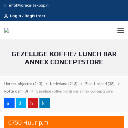
info@horeca-tekoop.nl
Login / Registreer
GEZELLIGE KOFFIE/ LUNCH BAR
ANNEX CONCEPTSTORE
Horeca-objecten
(243)
Nederland
(213)
Zuid-Holland
(38)
Rotterdam
(8)
Gezellige koffie/ lunch bar annex conceptstore
€750 Huur p.m.