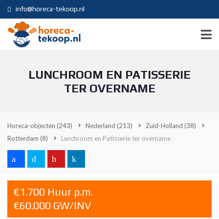
info@horeca-tekoop.nl
LUNCHROOM EN PATISSERIE
TER OVERNAME
Horeca-objecten
(243)
Nederland
(213)
Zuid-Holland
(38)
Rotterdam
(8)
Lunchroom en Patisserie ter overname
€1.700 Huur p.m.
€60.000 GW/INV