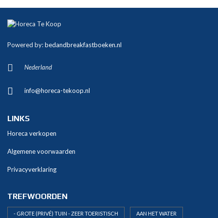
A
l
t
Powered by:
bedandbreakfastboeken.nl
e
r
Nederland
n
a
info@horeca-tekoop.nl
t
i
v
LINKS
e
Horeca verkopen
:
Algemene voorwaarden
Privacyverklaring
TREFWOORDEN
- GROTE (PRIVÉ) TUIN - ZEER TOERISTISCH
AAN HET WATER