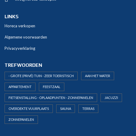
t
i
v
LINKS
e
Horeca verkopen
:
Algemene voorwaarden
Privacyverklaring
TREFWOORDEN
- GROTE (PRIVÉ) TUIN - ZEER TOERISTISCH
AAN HET WATER
APPARTEMENT
FEESTZAAL
FIETSENSTALLING - OPLAADPUNTEN - ZONNEPANELEN
JACUZZI
OVERDEKTE VUURPLAATS
SAUNA
TERRAS
ZONNEPANELEN