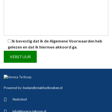
Ik bevestig dat ik de
Algemene Voorwaarden
heb
gelezen en dat ik hiermee akkoord ga.
A
l
t
Powered by:
bedandbreakfastboeken.nl
e
r
Nederland
n
a
info@horeca-tekoop.nl