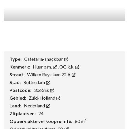
Type:
Cafetaria-snackbar
Kenmerk:
Huur p.m.
,
OG k.k.
Straat:
Willem Ruys laan 22 A
Stad:
Rotterdam
Postcode:
3063Es
Gebied:
Zuid-Holland
Land:
Nederland
Zitplaatsen:
24
Oppervlakte verkoopruimte:
80 m²
Oppervlakte keuken:
30 m²