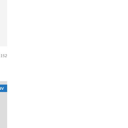
152
NV