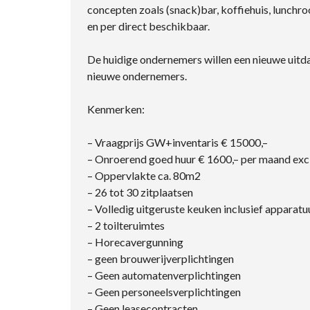
concepten zoals (snack)bar, koffiehuis, lunchr
en per direct beschikbaar.
De huidige ondernemers willen een nieuwe uit
nieuwe ondernemers.
Kenmerken:
– Vraagprijs GW+inventaris € 15000,–
– Onroerend goed huur € 1600,– per maand excl
– Oppervlakte ca. 80m2
– 26 tot 30 zitplaatsen
– Volledig uitgeruste keuken inclusief apparatuu
– 2 toilteruimtes
– Horecavergunning
– geen brouwerijverplichtingen
– Geen automatenverplichtingen
– Geen personeelsverplichtingen
– Geen leasecontracten