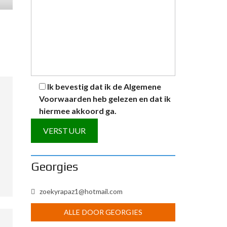
Ik bevestig dat ik de
Algemene
Voorwaarden
heb gelezen en dat ik
hiermee akkoord ga.
A
Georgies
l
t
zoekyrapaz1@hotmail.com
e
r
ALLE DOOR GEORGIES
n