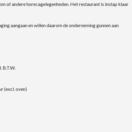
oom of andere horecagelegenheden. Het restaurant is instap klaar
daging aangaan en willen daarom de onderneming gunnen aan
. B.T.W.
r (excl. oven)