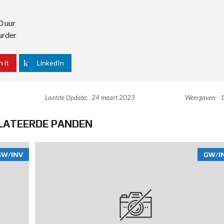
0 uur
urder
n it
LinkedIn
Laatste Update:
24 maart 2023
Weergaven:
1
LATEERDE PANDEN
GW/INV
GW/I