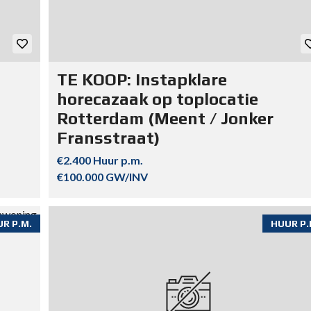
TE KOOP: Instapklare
horecazaak op toplocatie
Rotterdam (Meent / Jonker
Fransstraat)
€2.400 Huur p.m.
€100.000 GW/INV
R P.M.
HUUR P.