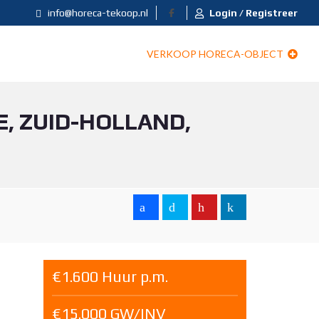
info@horeca-tekoop.nl
Login / Registreer
VERKOOP HORECA-OBJECT
, ZUID-HOLLAND,
€1.600 Huur p.m.
€15.000 GW/INV