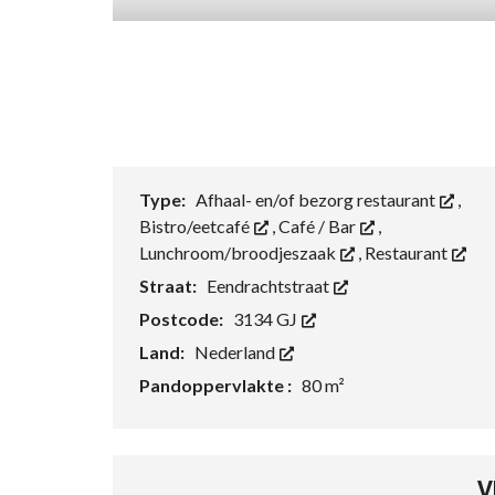
Type:
Afhaal- en/of bezorg restaurant
,
Bistro/eetcafé
,
Café / Bar
,
Lunchroom/broodjeszaak
,
Restaurant
Straat:
Eendrachtstraat
Postcode:
3134 GJ
Land:
Nederland
Pandoppervlakte :
80 m²
V