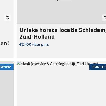
Unieke horeca locatie Schiedam
Zuid-Holland
gen!
€2.450 Huur p.m.
GW/INV
HUUR P.