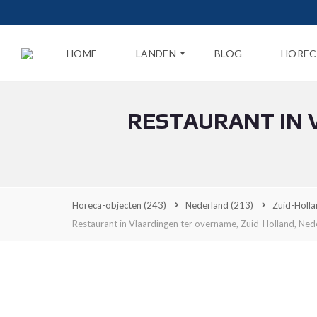
HOME
LANDEN
BLOG
HOREC
RESTAURANT IN 
N
E
D
E
R
L
A
Horeca-objecten
(243)
Nederland
(213)
Zuid-Holl
N
D
Restaurant in Vlaardingen ter overname, Zuid-Holland, Ned
B
E
L
G
I
Ë