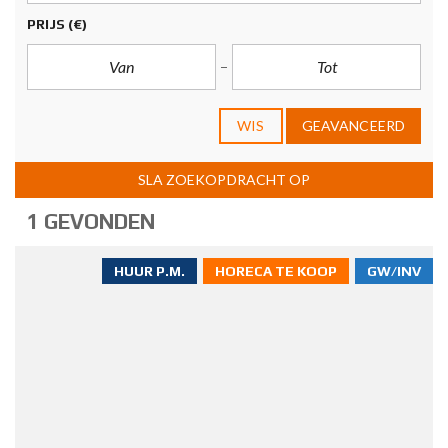
PRIJS
(€)
WIS
GEAVANCEERD
SLA ZOEKOPDRACHT OP
1 GEVONDEN
HUUR P.M.
HORECA TE KOOP
GW/INV