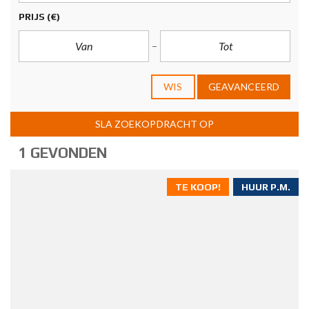
PRIJS
(€)
WIS
GEAVANCEERD
SLA ZOEKOPDRACHT OP
1 GEVONDEN
TE KOOP!
HUUR P.M.