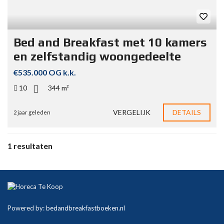
Bed and Breakfast met 10 kamers
en zelfstandig woongedeelte
€535.000 OG k.k.
10
344 m²
VERGELIJK
DETAILS
2 jaar geleden
1 resultaten
Powered by:
bedandbreakfastboeken.nl