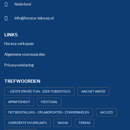
Nederland
info@horeca-tekoop.nl
LINKS
Horeca verkopen
Algemene voorwaarden
Privacyverklaring
TREFWOORDEN
- GROTE (PRIVÉ) TUIN - ZEER TOERISTISCH
AAN HET WATER
APPARTEMENT
FEESTZAAL
FIETSENSTALLING - OPLAADPUNTEN - ZONNEPANELEN
JACUZZI
OVERDEKTE VUURPLAATS
SAUNA
TERRAS