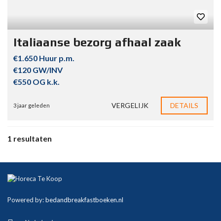
Italiaanse bezorg afhaal zaak
€1.650 Huur p.m.
€120 GW/INV
€550 OG k.k.
VERGELIJK
DETAILS
3 jaar geleden
1 resultaten
Powered by:
bedandbreakfastboeken.nl