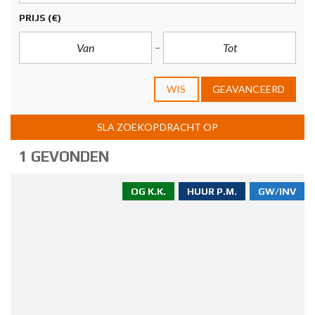
PRIJS
(€)
WIS
GEAVANCEERD
SLA ZOEKOPDRACHT OP
1 GEVONDEN
OG K.K.
HUUR P.M.
GW/INV