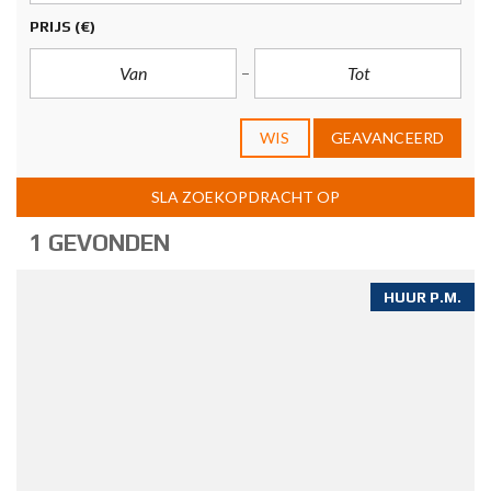
PRIJS
(€)
WIS
GEAVANCEERD
SLA ZOEKOPDRACHT OP
1 GEVONDEN
HUUR P.M.