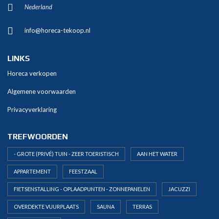
Nederland
info@horeca-tekoop.nl
LINKS
Horeca verkopen
Algemene voorwaarden
Privacyverklaring
TREFWOORDEN
- GROTE (PRIVÉ) TUIN - ZEER TOERISTISCH
AAN HET WATER
APPARTEMENT
FEESTZAAL
FIETSENSTALLING - OPLAADPUNTEN - ZONNEPANELEN
JACUZZI
OVERDEKTE VUURPLAATS
SAUNA
TERRAS