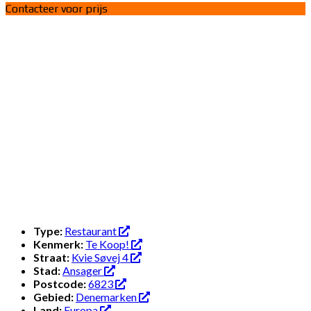
Contacteer voor prijs
Type:
Restaurant
Kenmerk:
Te Koop!
Straat:
Kvie Søvej 4
Stad:
Ansager
Postcode:
6823
Gebied:
Denemarken
Land:
Europa