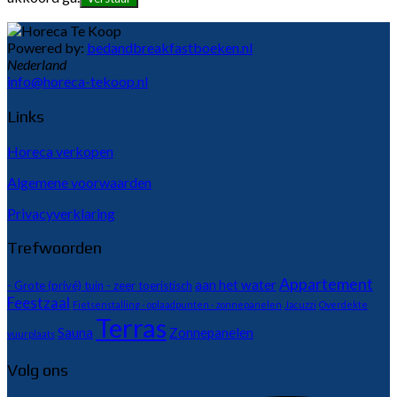
Powered by:
bedandbreakfastboeken.nl
Nederland
info@horeca-tekoop.nl
Links
Horeca verkopen
Algemene voorwaarden
Privacyverklaring
Trefwoorden
Appartement
aan het water
- Grote (privé) tuin - zeer toeristisch
Feestzaal
Fietsenstalling - oplaadpunten - zonnepanelen
Jacuzzi
Overdekte
Terras
Sauna
Zonnepanelen
vuurplaats
Volg ons