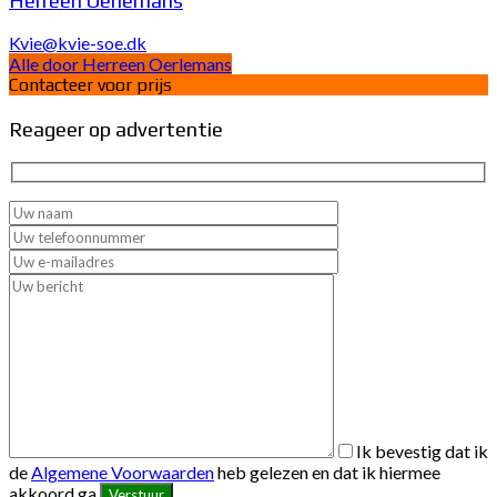
Kvie@kvie-soe.dk
Alle door Herreen Oerlemans
Contacteer voor prijs
Reageer op advertentie
Ik bevestig dat ik
de
Algemene Voorwaarden
heb gelezen en dat ik hiermee
akkoord ga.