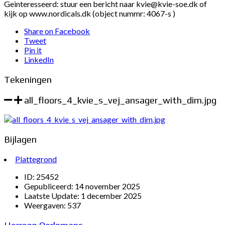
Geinteresseerd: stuur een bericht naar kvie@kvie-soe.dk of
kijk op www.nordicals.dk (object nummr: 4067-s )
Share on Facebook
Tweet
Pin it
LinkedIn
Tekeningen
all_floors_4_kvie_s_vej_ansager_with_dim.jpg
Bijlagen
Plattegrond
ID:
25452
Gepubliceerd:
14 november 2025
Laatste Update:
1 december 2025
Weergaven:
537
Herreen Oerlemans