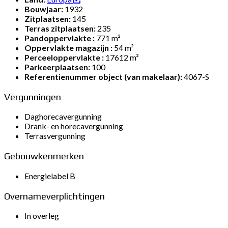
Bouwjaar:
1932
Zitplaatsen:
145
Terras zitplaatsen:
235
Pandoppervlakte :
771 m²
Oppervlakte magazijn :
54 m²
Perceeloppervlakte :
17612 m²
Parkeerplaatsen:
100
Referentienummer object (van makelaar):
4067-S
Vergunningen
Daghorecavergunning
Drank- en horecavergunning
Terrasvergunning
Gebouwkenmerken
Energielabel B
Overnameverplichtingen
In overleg