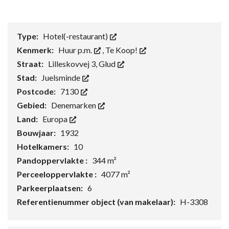
Type:
Hotel(-restaurant)
Kenmerk:
Huur p.m.
,
Te Koop!
Straat:
Lilleskovvej 3, Glud
Stad:
Juelsminde
Postcode:
7130
Gebied:
Denemarken
Land:
Europa
Bouwjaar:
1932
Hotelkamers:
10
Pandoppervlakte :
344 m²
Perceeloppervlakte :
4077 m²
Parkeerplaatsen:
6
Referentienummer object (van makelaar):
H-3308