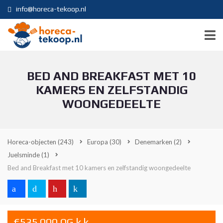
info@horeca-tekoop.nl
BED AND BREAKFAST MET 10
KAMERS EN ZELFSTANDIG
WOONGEDEELTE
Horeca-objecten
(243)
Europa
(30)
Denemarken
(2)
Juelsminde
(1)
Bed and Breakfast met 10 kamers en zelfstandig woongedeelte
€535.000 OG k.k.