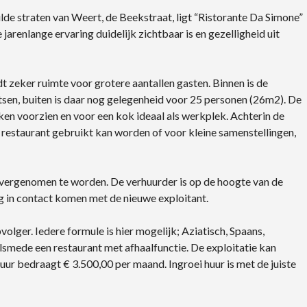
de straten van Weert, de Beekstraat, ligt “Ristorante Da Simone”
arenlange ervaring duidelijk zichtbaar is en gezelligheid uit
dt zeker ruimte voor grotere aantallen gasten. Binnen is de
sen, buiten is daar nog gelegenheid voor 25 personen (26m2). De
en voorzien en voor een kok ideaal als werkplek. Achterin de
et restaurant gebruikt kan worden of voor kleine samenstellingen,
overgenomen te worden. De verhuurder is op de hoogte van de
 in contact komen met de nieuwe exploitant.
lger. Iedere formule is hier mogelijk; Aziatisch, Spaans,
 alsmede een restaurant met afhaalfunctie. De exploitatie kan
r bedraagt € 3.500,00 per maand. Ingroei huur is met de juiste