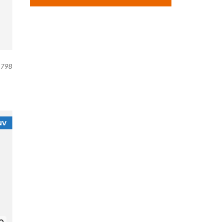
PIETER@FLEURENHORECAMAKELAA
RS.NL
798
NV