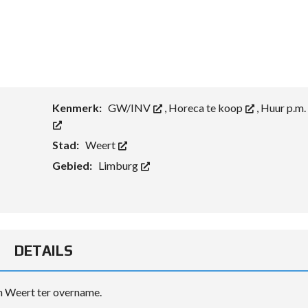
Kenmerk:
GW/INV
,
Horeca te koop
,
Huur p.m.
Stad:
Weert
Gebied:
Limburg
DETAILS
in Weert ter overname.