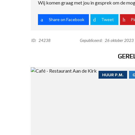
Wij komen graag met jou in gesprek om de moge
Share on Facebook
Tweet
Pi
ID:
24238
Gepubliceerd:
26 oktober 2023
GERE
HUUR P.M.