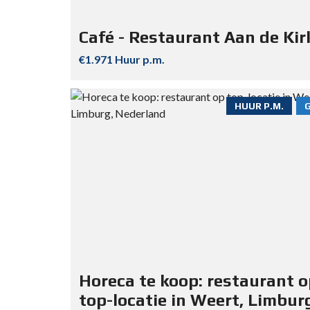
Café - Restaurant Aan de Kir
€1.971 Huur p.m.
HUUR P.M.
Horeca te koop: restaurant 
top-locatie in Weert, Limbur