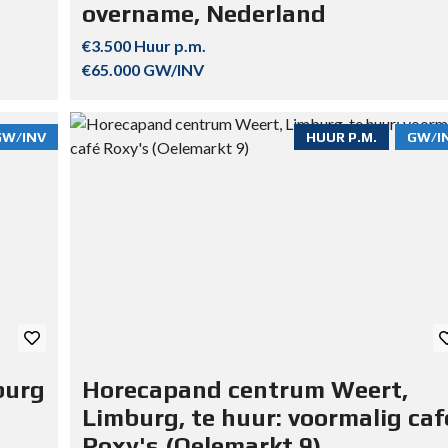
overname, Nederland
€3.500 Huur p.m.
€65.000 GW/INV
GW/INV
HUUR P.M.
GW/I
burg
Horecapand centrum Weert,
Limburg, te huur: voormalig caf
Roxy's (Oelemarkt 9)