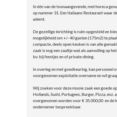
In één van de toonaangevende, met horeca gevul
op nummer 31. Een Italiaans Restaurant waar de j
ademt.
De gezellige inrichting is ruim opgesteld en bie
mogelijkheid om +/- 40 gasten (175m2) te plaat
compacte, deels open keuken is van alle gemakk
zaak is nog een zaaltje wat als aanvulling op h
bv. bij feestjes en of private dining.
In overleg en met goedkeuring, kan personeel 
voorgenomen exploitatie overname en wil graag
Wij zoeken voor deze mooie zaak een goede opvo
Hollands, Sushi, Portugees, Burger, Pizza, enz.
overgenomen worden voor € 35.000,00 en de huu
ondernemer bespreekbaar.