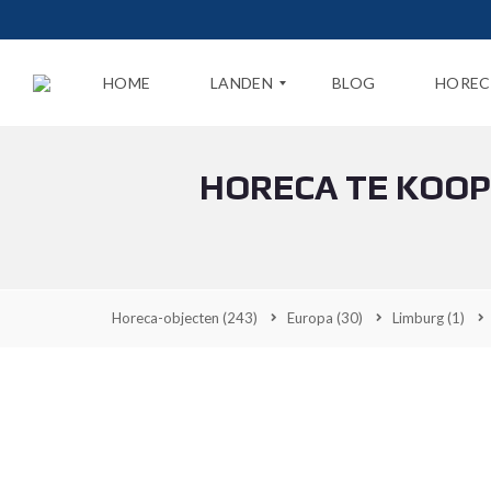
HOME
LANDEN
BLOG
HOREC
HORECA TE KOOP
N
E
D
E
R
L
A
Horeca-objecten
(243)
Europa
(30)
Limburg
(1)
N
D
B
E
L
G
I
Ë