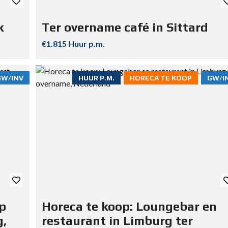
k
Ter overname café in Sittard
€1.815 Huur p.m.
GW/INV
HUUR P.M.
HORECA TE KOOP
GW/I
op
Horeca te koop: Loungebar en
g,
restaurant in Limburg ter