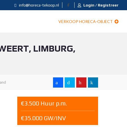
info@horeca-tekoop.nl
Login / Registreer
VERKOOP HORECA-OBJECT
WEERT, LIMBURG,
land
€3.500 Huur p.m.
€35.000 GW/INV