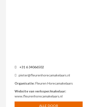
n
a
t
i
v
e
:
+31 6 34066502
pieter@fleurenhorecamakelaars.nl
Organisatie:
Fleuren Horecamakelaars
Website van verkoper/makelaar:
www.fleurenhorecamakelaars.nl
ALLE DOOR