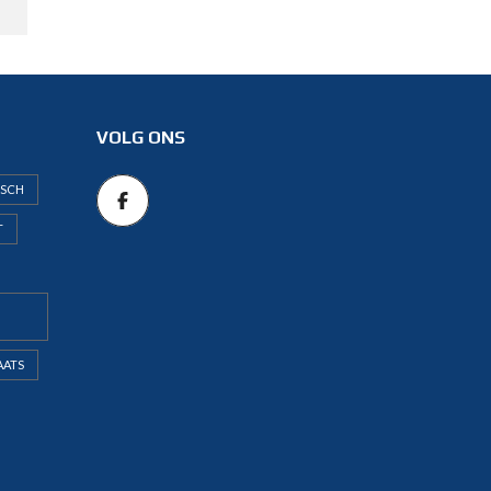
VOLG ONS
ISCH
T
AATS