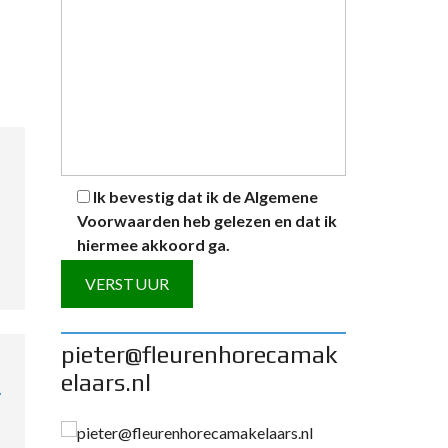
Ik bevestig dat ik de
Algemene
Voorwaarden
heb gelezen en dat ik
hiermee akkoord ga.
A
pieter@fleurenhorecamak
l
elaars.nl
t
e
r