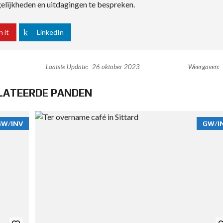
lijkheden en uitdagingen te bespreken.
n it
LinkedIn
Laatste Update:
26 oktober 2023
Weergaven:
LATEERDE PANDEN
GW/INV
GW/I