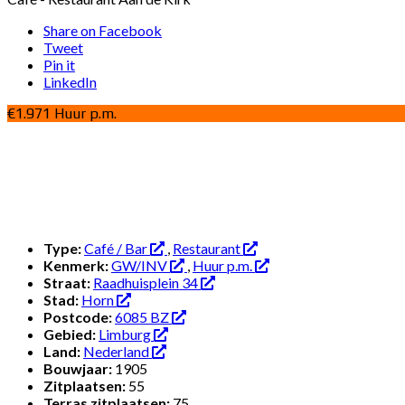
Share on Facebook
Tweet
Pin it
LinkedIn
€1.971 Huur p.m.
Type:
Café / Bar
,
Restaurant
Kenmerk:
GW/INV
,
Huur p.m.
Straat:
Raadhuisplein 34
Stad:
Horn
Postcode:
6085 BZ
Gebied:
Limburg
Land:
Nederland
Bouwjaar:
1905
Zitplaatsen:
55
Terras zitplaatsen:
75