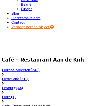
België
Europa
Blog
Horecamakelaars
Contact
Verkoop horeca-object
Café – Restaurant Aan de Kirk
Horeca-objecten
(243)
Nederland
(213)
Limburg
(44)
Horn
(1)
Café - Restaurant Aan de Kirk