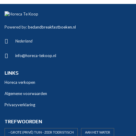
A
l
t
Powered by:
bedandbreakfastboeken.nl
e
r
Nederland
n
a
info@horeca-tekoop.nl
t
i
v
LINKS
e
Horeca verkopen
:
Algemene voorwaarden
Privacyverklaring
TREFWOORDEN
- GROTE (PRIVÉ) TUIN - ZEER TOERISTISCH
AAN HET WATER