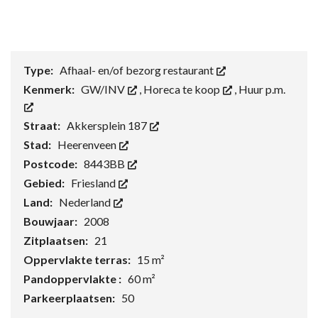
Type:
Afhaal- en/of bezorg restaurant
Kenmerk:
GW/INV
,
Horeca te koop
,
Huur p.m.
Straat:
Akkersplein 187
Stad:
Heerenveen
Postcode:
8443BB
Gebied:
Friesland
Land:
Nederland
Bouwjaar:
2008
Zitplaatsen:
21
Oppervlakte terras:
15 m²
Pandoppervlakte :
60 m²
Parkeerplaatsen:
50