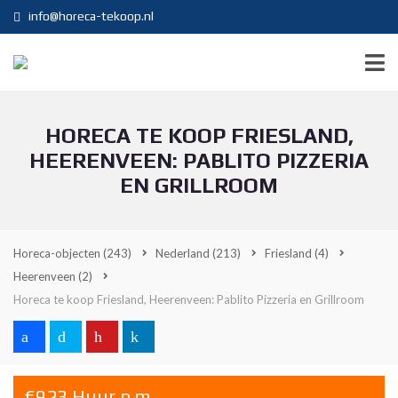
info@horeca-tekoop.nl
HORECA TE KOOP FRIESLAND,
HEERENVEEN: PABLITO PIZZERIA
EN GRILLROOM
Horeca-objecten
(243)
Nederland
(213)
Friesland
(4)
Heerenveen
(2)
Horeca te koop Friesland, Heerenveen: Pablito Pizzeria en Grillroom
€923 Huur p.m.