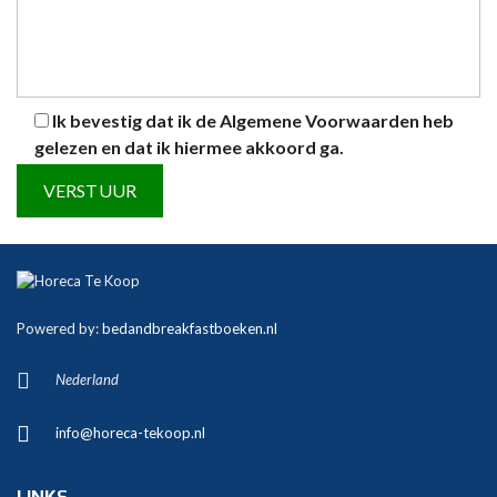
Ik bevestig dat ik de
Algemene Voorwaarden
heb
gelezen en dat ik hiermee akkoord ga.
A
l
t
Powered by:
bedandbreakfastboeken.nl
e
r
Nederland
n
a
info@horeca-tekoop.nl
t
i
v
LINKS