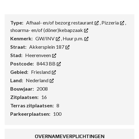
Type:
Afhaal- en/of bezorg restaurant
,
Pizzeria
,
shoarma- en/of (döner)kebapzaak
Kenmerk:
GW/INV
,
Huur p.m.
Straat:
Akkersplein 187
Stad:
Heerenveen
Postcode:
8443 BB
Gebied:
Friesland
Land:
Nederland
Bouwjaar:
2008
Zitplaatsen:
16
Terras zitplaatsen:
8
Parkeerplaatsen:
100
OVERNAMEVERPLICHTINGEN