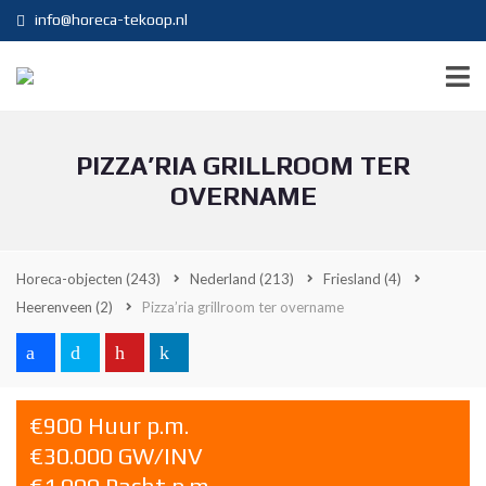
info@horeca-tekoop.nl
PIZZA’RIA GRILLROOM TER
OVERNAME
Horeca-objecten
(243)
Nederland
(213)
Friesland
(4)
Heerenveen
(2)
Pizza’ria grillroom ter overname
€900 Huur p.m.
€30.000 GW/INV