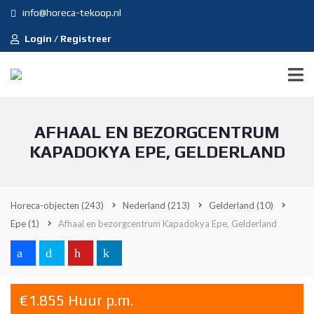
info@horeca-tekoop.nl
Login / Registreer
AFHAAL EN BEZORGCENTRUM
KAPADOKYA EPE, GELDERLAND
Horeca-objecten
(243)
Nederland
(213)
Gelderland
(10)
Epe
(1)
Afhaal en bezorgcentrum Kapadokya Epe, Gelderland
€1.855 Huur p.m.