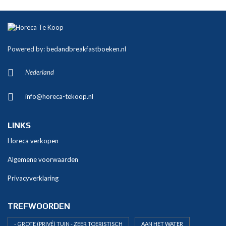
A
l
t
Powered by:
bedandbreakfastboeken.nl
e
r
Nederland
n
a
info@horeca-tekoop.nl
t
i
v
LINKS
e
Horeca verkopen
:
Algemene voorwaarden
Privacyverklaring
TREFWOORDEN
- GROTE (PRIVÉ) TUIN - ZEER TOERISTISCH
AAN HET WATER