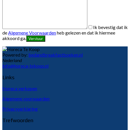
Ik bevestig dat ik
de
Algemene Voorwaarden
heb gelezen en dat ik hiermee
akkoord ga.
Powered by:
bedandbreakfastboeken.nl
Nederland
info@horeca-tekoop.nl
Links
Horeca verkopen
Algemene voorwaarden
Privacyverklaring
Trefwoorden