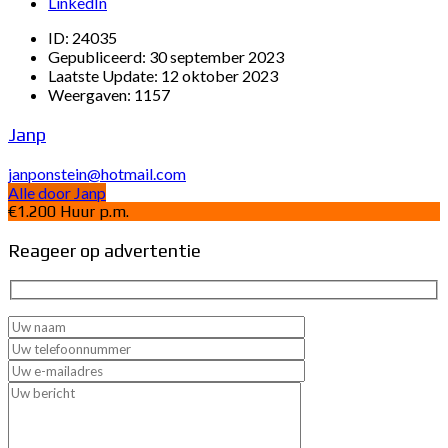
LinkedIn
ID:
24035
Gepubliceerd:
30 september 2023
Laatste Update:
12 oktober 2023
Weergaven:
1157
Janp
janponstein@hotmail.com
Alle door Janp
€1.200 Huur p.m.
Reageer op advertentie