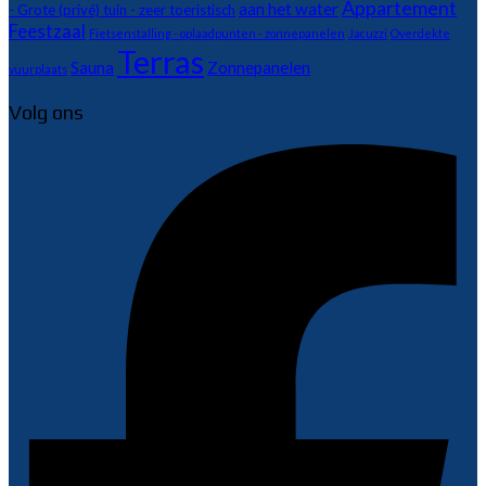
Appartement
aan het water
- Grote (privé) tuin - zeer toeristisch
Feestzaal
Fietsenstalling - oplaadpunten - zonnepanelen
Jacuzzi
Overdekte
Terras
Sauna
Zonnepanelen
vuurplaats
Volg ons