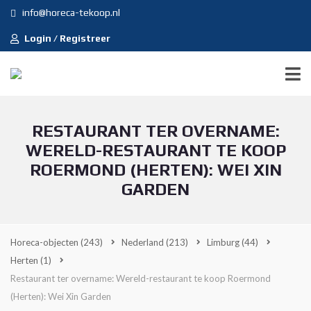
info@horeca-tekoop.nl
Login / Registreer
RESTAURANT TER OVERNAME:
WERELD-RESTAURANT TE KOOP
ROERMOND (HERTEN): WEI XIN
GARDEN
Horeca-objecten
(243)
Nederland
(213)
Limburg
(44)
Herten
(1)
Restaurant ter overname: Wereld-restaurant te koop Roermond
(Herten): Wei Xin Garden