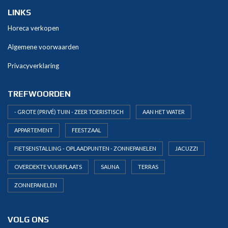
i
v
LINKS
e
Horeca verkopen
:
Algemene voorwaarden
Privacyverklaring
TREFWOORDEN
- GROTE (PRIVÉ) TUIN - ZEER TOERISTISCH
AAN HET WATER
APPARTEMENT
FEESTZAAL
FIETSENSTALLING - OPLAADPUNTEN - ZONNEPANELEN
JACUZZI
OVERDEKTE VUURPLAATS
SAUNA
TERRAS
ZONNEPANELEN
VOLG ONS