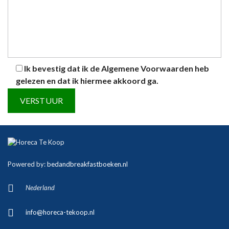
Ik bevestig dat ik de
Algemene Voorwaarden
heb
gelezen en dat ik hiermee akkoord ga.
A
l
t
Powered by:
bedandbreakfastboeken.nl
e
r
Nederland
n
a
info@horeca-tekoop.nl
t