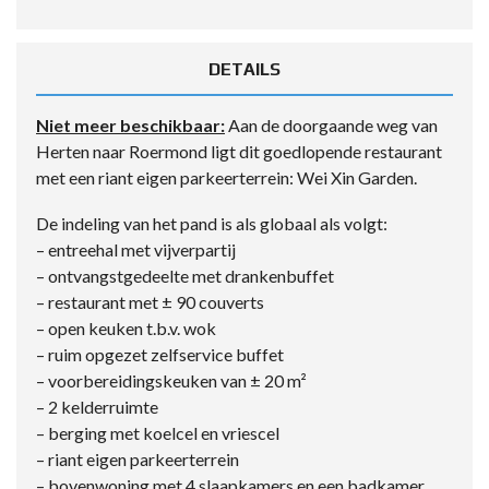
DETAILS
Niet meer beschikbaar:
Aan de doorgaande weg van
Herten naar Roermond ligt dit goedlopende restaurant
met een riant eigen parkeerterrein: Wei Xin Garden.
De indeling van het pand is als globaal als volgt:
– entreehal met vijverpartij
– ontvangstgedeelte met drankenbuffet
– restaurant met ± 90 couverts
– open keuken t.b.v. wok
– ruim opgezet zelfservice buffet
– voorbereidingskeuken van ± 20 m²
– 2 kelderruimte
– berging met koelcel en vriescel
– riant eigen parkeerterrein
– bovenwoning met 4 slaapkamers en een badkamer