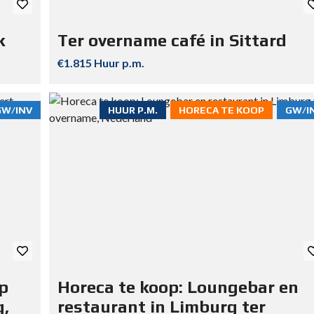
k
Ter overname café in Sittard
€1.815 Huur p.m.
GW/INV
HUUR P.M.
HORECA TE KOOP
GW/I
op
Horeca te koop: Loungebar en
g,
restaurant in Limburg ter