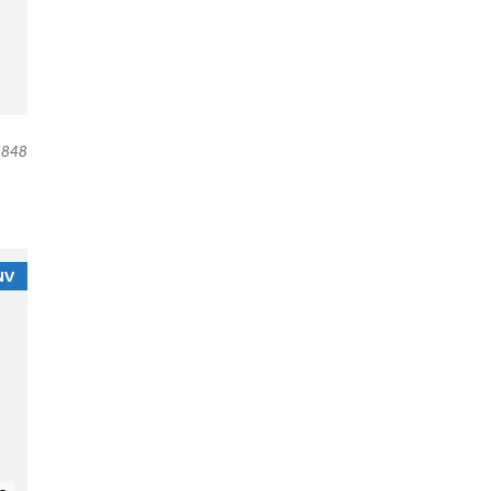
848
NV