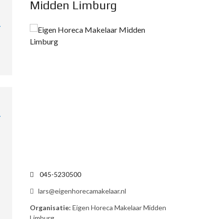
Midden Limburg
t
e
r
n
a
t
i
v
e
:
045-5230500
lars@eigenhorecamakelaar.nl
Organisatie:
Eigen Horeca Makelaar Midden
Limburg