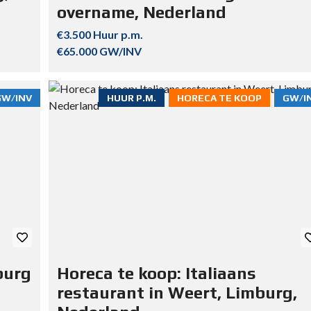
overname, Nederland
€3.500 Huur p.m.
€65.000 GW/INV
GW/INV
HUUR P.M.
HORECA TE KOOP
GW/I
burg
Horeca te koop: Italiaans
restaurant in Weert, Limburg,