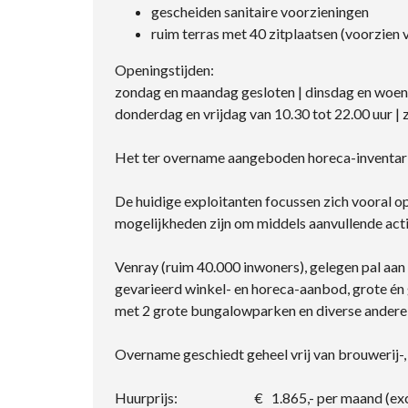
gescheiden sanitaire voorzieningen
ruim terras met 40 zitplaatsen (voorzien va
Openingstijden:
zondag en maandag gesloten | dinsdag en woens
donderdag en vrijdag van 10.30 tot 22.00 uur | 
Het ter overname aangeboden horeca-inventaris 
De huidige exploitanten focussen zich vooral o
mogelijkheden zijn om middels aanvullende acti
Venray (ruim 40.000 inwoners), gelegen pal aa
gevarieerd winkel- en horeca-aanbod, grote én g
met 2 grote bungalowparken en diverse andere
Overname geschiedt geheel vrij van brouwerij-, 
Huurprijs: € 1.865,- per maand (exc