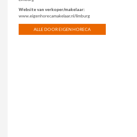
Website van verkoper/makelaar:
www.eigenhorecamakelaar.nl/limburg
ALLE DOOR EIGEN HORECA
MAKELAAR MIDDEN LIMBURG