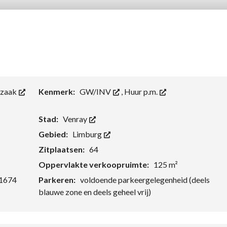
szaak
Kenmerk:
GW/INV
,
Huur p.m.
Stad:
Venray
Gebied:
Limburg
Zitplaatsen:
64
Oppervlakte verkoopruimte:
125 m²
1674
Parkeren:
voldoende parkeergelegenheid (deels
blauwe zone en deels geheel vrij)