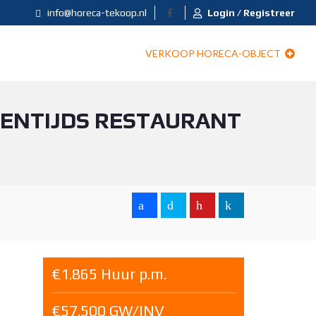
info@horeca-tekoop.nl
Login / Registreer
VERKOOP HORECA-OBJECT
GENTIJDS RESTAURANT
€1.865 Huur p.m.
€57.500 GW/INV