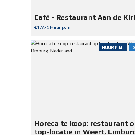
Café - Restaurant Aan de Kir
€1.971 Huur p.m.
HUUR P.M.
Horeca te koop: restaurant 
top-locatie in Weert, Limbur