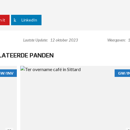
n it
LinkedIn
Laatste Update:
12 oktober 2023
Weergaven:
1
LATEERDE PANDEN
GW/INV
GW/I