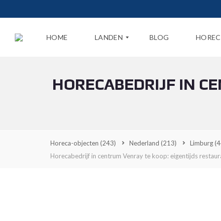
HOME
LANDEN
BLOG
HOREC
HORECABEDRIJF IN C
N
E
D
E
R
L
A
Horeca-objecten
(243)
Nederland
(213)
Limburg
(4
N
D
Horecabedrijf in centrum Venray te koop: eigentijds restau
B
E
L
G
I
Ë