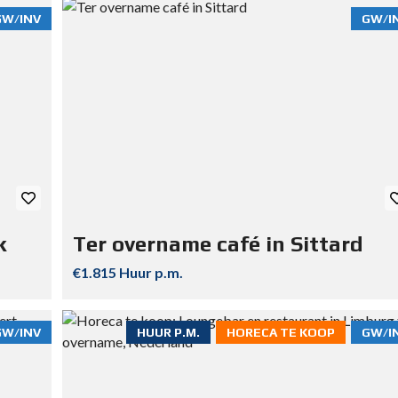
GW/INV
GW/I
k
Ter overname café in Sittard
€1.815 Huur p.m.
GW/INV
HUUR P.M.
HORECA TE KOOP
GW/I