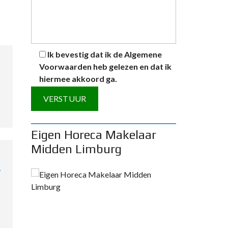
Ik bevestig dat ik de
Algemene
Voorwaarden
heb gelezen en dat ik
hiermee akkoord ga.
A
Eigen Horeca Makelaar
l
Midden Limburg
t
e
r
n
a
t
i