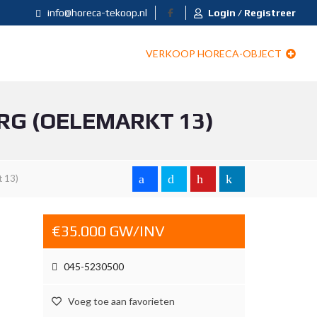
info@horeca-tekoop.nl
Login / Registreer
VERKOOP HORECA-OBJECT
RG (OELEMARKT 13)
t 13)
€35.000 GW/INV
045-5230500
Voeg toe aan favorieten