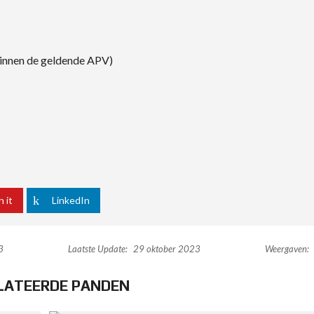
(binnen de geldende APV)
n it
LinkedIn
3
Laatste Update:
29 oktober 2023
Weergaven:
LATEERDE PANDEN