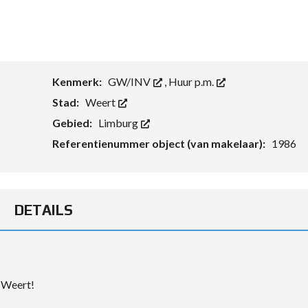
Kenmerk:
GW/INV
,
Huur p.m.
Stad:
Weert
Gebied:
Limburg
Referentienummer object (van makelaar):
1986
DETAILS
n Weert!