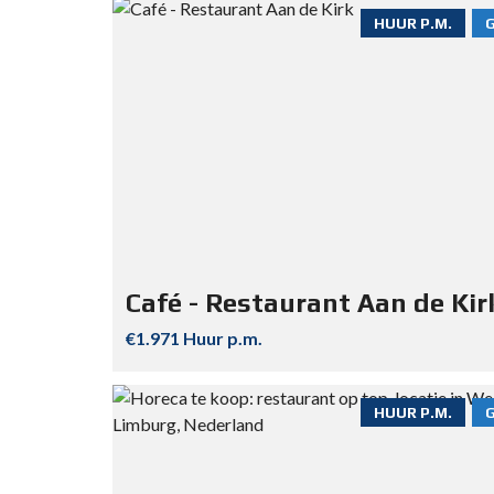
HUUR P.M.
Café - Restaurant Aan de Kir
€1.971 Huur p.m.
HUUR P.M.