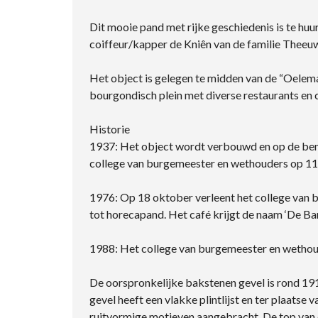
Dit mooie pand met rijke geschiedenis is te huur
coiffeur/kapper de Kniên van de familie Theeuwi
Het object is gelegen te midden van de “Oelema
bourgondisch plein met diverse restaurants en c
Historie
1937: Het object wordt verbouwd en op de bene
college van burgemeester en wethouders op 11 
1976: Op 18 oktober verleent het college van
tot horecapand. Het café krijgt de naam ‘De Bar
1988: Het college van burgemeester en wethoud
De oorspronkelijke bakstenen gevel is rond 19
gevel heeft een vlakke plintlijst en ter plaatse
ruitvormige motieven aangebracht. De top van 