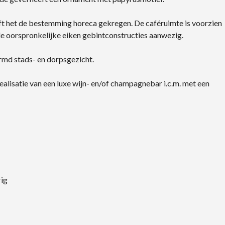
eft het de bestemming horeca gekregen. De caféruimte is voorzien
de oorspronkelijke eiken gebintconstructies aanwezig.
rmd stads- en dorpsgezicht.
alisatie van een luxe wijn- en/of champagnebar i.c.m. met een
rig