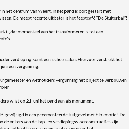
 in het centrum van Weert. In het pand is ooit gestart met
ssen. De meest recente uitbater is het feestcafé “De Stuiterbal”!
rkt”, dat momenteel aan het transformeren is tot een
afe’s.
denverdieping komt een ‘scheersalon’. Hiervoor verstrekt het
juni een vergunning.
 burgemeester en wethouders vergunning het object te verbouwen
bier’.
ers wijst op 21 juni het pand aan als monument.
15 gewijzigd in een gecementeerde tuitgevel met blokmotief. De
 van de ankers van de kap- en verdiepingsvloerconstructies zijn
de gevel heeft een ornament met papyrusmotief.