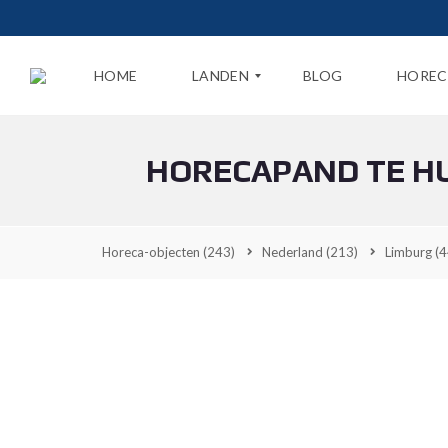
HOME
LANDEN
BLOG
HOREC
HORECAPAND TE HU
N
E
D
E
R
Horeca-objecten
(243)
Nederland
(213)
Limburg
(4
L
A
N
D
B
E
L
G
I
Ë