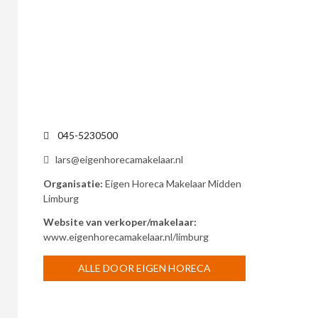
v
e
:
045-5230500
lars@eigenhorecamakelaar.nl
Organisatie:
Eigen Horeca Makelaar Midden
Limburg
Website van verkoper/makelaar:
www.eigenhorecamakelaar.nl/limburg
ALLE DOOR EIGEN HORECA
MAKELAAR MIDDEN LIMBURG