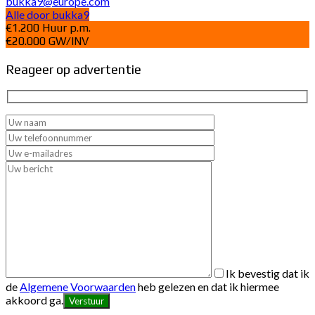
bukka9@europe.com
Alle door bukka9
€1.200 Huur p.m.
€20.000 GW/INV
Reageer op advertentie
Ik bevestig dat ik
de
Algemene Voorwaarden
heb gelezen en dat ik hiermee
akkoord ga.