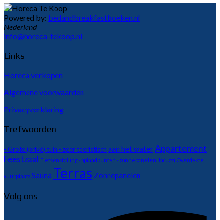
Powered by:
bedandbreakfastboeken.nl
Nederland
info@horeca-tekoop.nl
Links
Horeca verkopen
Algemene voorwaarden
Privacyverklaring
Trefwoorden
Appartement
aan het water
- Grote (privé) tuin - zeer toeristisch
Feestzaal
Fietsenstalling - oplaadpunten - zonnepanelen
Jacuzzi
Overdekte
Terras
Sauna
Zonnepanelen
vuurplaats
Volg ons