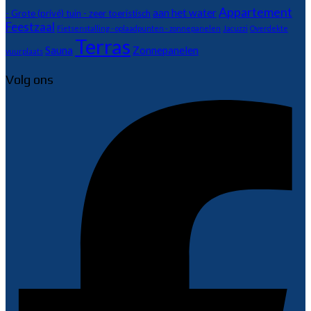
Appartement
aan het water
- Grote (privé) tuin - zeer toeristisch
Feestzaal
Fietsenstalling - oplaadpunten - zonnepanelen
Jacuzzi
Overdekte
Terras
Sauna
Zonnepanelen
vuurplaats
Volg ons