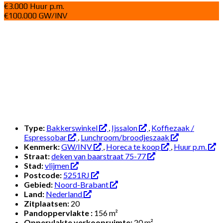
€3.000 Huur p.m.
€100.000 GW/INV
Type:
Bakkerswinkel
,
Ijssalon
,
Koffiezaak /
Espressobar
,
Lunchroom/broodjeszaak
Kenmerk:
GW/INV
,
Horeca te koop
,
Huur p.m.
Straat:
deken van baarstraat 75-77
Stad:
vlijmen
Postcode:
5251RJ
Gebied:
Noord-Brabant
Land:
Nederland
Zitplaatsen:
20
Pandoppervlakte :
156 m²
Oppervlakte verkoopruimte:
20 m²