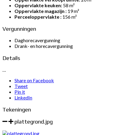
Oppervlakte keuken:
58 m²
Oppervlakte magazijn :
19 m²
Perceeloppervlakte :
156 m²
Vergunningen
Daghorecavergunning
Drank- en horecavergunning
Details
…
Share on Facebook
Tweet
Pin it
LinkedIn
Tekeningen
plattegrond.jpg