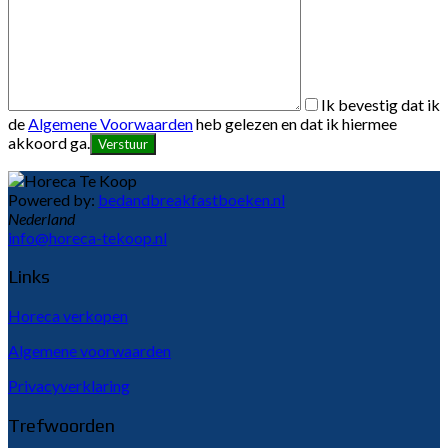
Ik bevestig dat ik
de
Algemene Voorwaarden
heb gelezen en dat ik hiermee
akkoord ga.
Powered by:
bedandbreakfastboeken.nl
Nederland
info@horeca-tekoop.nl
Links
Horeca verkopen
Algemene voorwaarden
Privacyverklaring
Trefwoorden