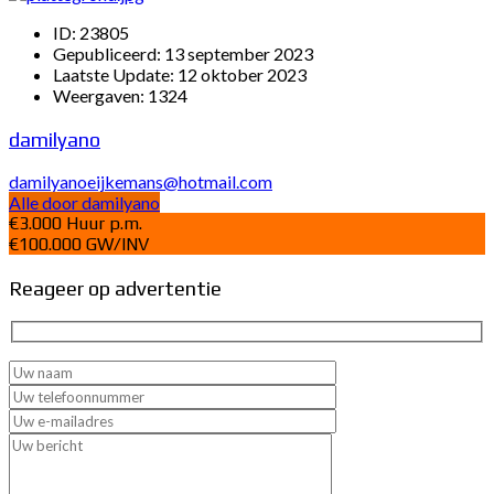
ID:
23805
Gepubliceerd:
13 september 2023
Laatste Update:
12 oktober 2023
Weergaven:
1324
damilyano
damilyanoeijkemans@hotmail.com
Alle door damilyano
€3.000 Huur p.m.
€100.000 GW/INV
Reageer op advertentie