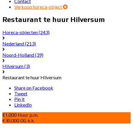
Contact
Verkoop horeca-object
Restaurant te huur Hilversum
Horeca-objecten
(243)
Nederland
(213)
Noord-Holland
(39)
Hilversum
(3)
Restaurant te huur Hilversum
Share on Facebook
Tweet
Pin it
LinkedIn
€1.000 Huur p.m.
€30.000 OG k.k.