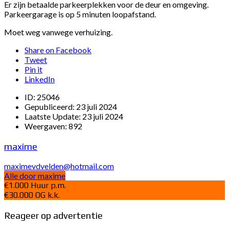
Er zijn betaalde parkeerplekken voor de deur en omgeving.
Parkeergarage is op 5 minuten loopafstand.
Moet weg vanwege verhuizing.
Share on Facebook
Tweet
Pin it
LinkedIn
ID:
25046
Gepubliceerd:
23 juli 2024
Laatste Update:
23 juli 2024
Weergaven:
892
maxime
maximevdvelden@hotmail.com
Alle door maxime
€1.000 Huur p.m.
€30.000 OG k.k.
Reageer op advertentie