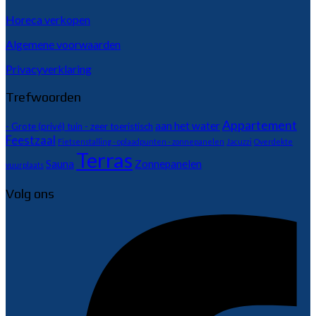
Horeca verkopen
Algemene voorwaarden
Privacyverklaring
Trefwoorden
Appartement
aan het water
- Grote (privé) tuin - zeer toeristisch
Feestzaal
Fietsenstalling - oplaadpunten - zonnepanelen
Jacuzzi
Overdekte
Terras
Sauna
Zonnepanelen
vuurplaats
Volg ons