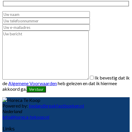
Ik bevestig dat ik
de
Algemene Voorwaarden
heb gelezen en dat ik hiermee
akkoord ga.
Powered by:
bedandbreakfastboeken.nl
Nederland
info@horeca-tekoop.nl
Links