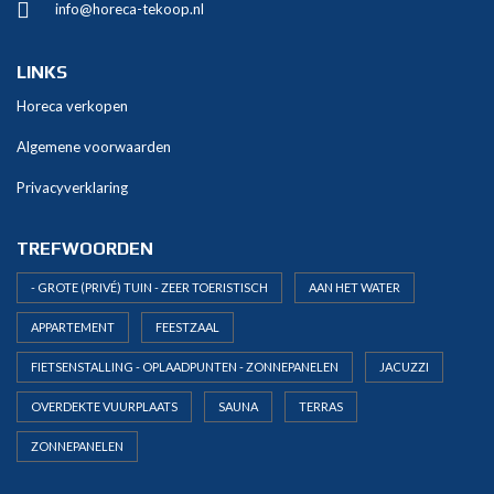
info@horeca-tekoop.nl
t
i
v
LINKS
e
Horeca verkopen
:
Algemene voorwaarden
Privacyverklaring
TREFWOORDEN
- GROTE (PRIVÉ) TUIN - ZEER TOERISTISCH
AAN HET WATER
APPARTEMENT
FEESTZAAL
FIETSENSTALLING - OPLAADPUNTEN - ZONNEPANELEN
JACUZZI
OVERDEKTE VUURPLAATS
SAUNA
TERRAS
ZONNEPANELEN