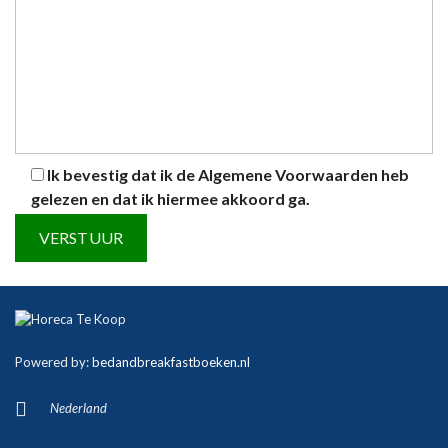
Ik bevestig dat ik de
Algemene Voorwaarden
heb
gelezen en dat ik hiermee akkoord ga.
A
l
t
Powered by:
bedandbreakfastboeken.nl
e
r
Nederland
n
a