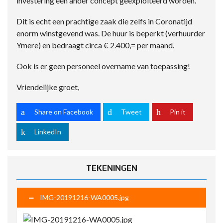
investering een ander concept geëxploiteerd worden.
Dit is echt een prachtige zaak die zelfs in Coronatijd
enorm winstgevend was. De huur is beperkt (verhuurder
Ymere) en bedraagt circa € 2.400,= per maand.
Ook is er geen personeel overname van toepassing!
Vriendelijke groet,
Share on Facebook
Tweet
Pin it
LinkedIn
TEKENINGEN
IMG-20191216-WA0005.jpg