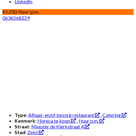
LinkedIn
€1.250 Huur p.m.
0636568229
Type:
Afhaal- en/of bezorg restaurant
,
Catering
Kenmerk:
Horeca te koop
,
Huur p.m.
Straat:
Meester de Klerkstraat 4
Stad:
Zeist