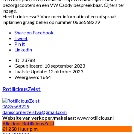
bezorgscooters en een VW Caddy bespreekbaar. Cijfers ter
inzage.
Heeft u interesse? Voor meer informatie of een afspraak
inplannen graag bellen op nummer 0636568229
Share on Facebook
Tweet
Pin it
LinkedIn
ID:
23788
Gepubliceerd:
10 september 2023
Laatste Update:
12 oktober 2023
Weergaven:
1664
RotiliciousZeist
0636568229
daniscornerzeistva@gmail.com
Website van verkoper/makelaar:
www.rotilicious.nl
Alle door RotiliciousZeist
€1.250 Huur p.m.