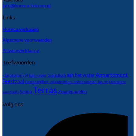
info@horeca-tekoop.nl
Links
Horeca verkopen
Algemene voorwaarden
Privacyverklaring
Trefwoorden
Appartement
aan het water
- Grote (privé) tuin - zeer toeristisch
Feestzaal
Fietsenstalling - oplaadpunten - zonnepanelen
Jacuzzi
Overdekte
Terras
Sauna
Zonnepanelen
vuurplaats
Volg ons