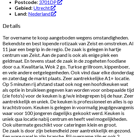
Postcode:
3701DP
Gebied:
Utrecht
Land:
Nederland
Details
Ter overname te koop aangeboden wegens omstandigheden.
Bekendste en best lopende rotizaak van Zeist en omstreken. Al
11 jaar een begrip in de regio. De zaak is gelegen in hartje
centrum van Zeist. Aan de pand is ook als enige plek een
geldmaat. En tevens staat de zaak in de zogeheten foodlane
door o.a. Kwalitaria, Wok 2 go, Turkse grillroom, kippenboer,
en vele andere eetgelegenheden. Ook vind daar elke donderdag
en zaterdag de markt plaats. Zeer aantrekkelijke A1+ locatie.
Op 5 minuten rij afstand staat ook nog een hoofdkeuken wat
als optie in bruikleen gegeven kan worden voor onbepaalde tijd
(zie foto’s) voor de keuken is g/w/e inbegrepen bij de huur. Zeer
aantrekkelijk en uniek. De keuken is professioneel en alles is op
krachtstroom. Keuken is gelegen in voormalig jeugdgevangenis
waar voor 100 jongeren dagelijks gekookt werd. Keuken is
uniek qua locatie nabij centrum en heeft veel mogelijkheden.
Ook uitermate geschikt voor cateringen klein en groot.
De zaak is door zijn bekendheid zeer aantrekkelijk en gezond.
Een ware parel in zijn branche. Bij overname zijn er ook 2