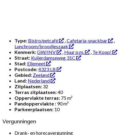
Type:
Bistro/eetcafé
,
Cafetaria-snackbar
,
Lunchroom/broodjeszaak
Kenmerk:
GW/INV
,
Huur p.m.
,
Te Koop!
Straat:
Kuijerdamseweg 31C
Stad:
Ellemeet
Postcode:
4323 LB
Gebied:
Zeeland
Land:
Nederland
Zitplaatsen:
32
Terras zitplaatsen:
40
Oppervlakte terras:
75 m²
Pandoppervlakte :
90 m²
Parkeerplaatsen:
10
Vergunningen
Drank- en horecavergunning