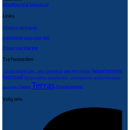
info@horeca-tekoop.nl
Links
Horeca verkopen
Algemene voorwaarden
Privacyverklaring
Trefwoorden
Appartement
aan het water
- Grote (privé) tuin - zeer toeristisch
Feestzaal
Fietsenstalling - oplaadpunten - zonnepanelen
Jacuzzi
Overdekte
Terras
Sauna
Zonnepanelen
vuurplaats
Volg ons