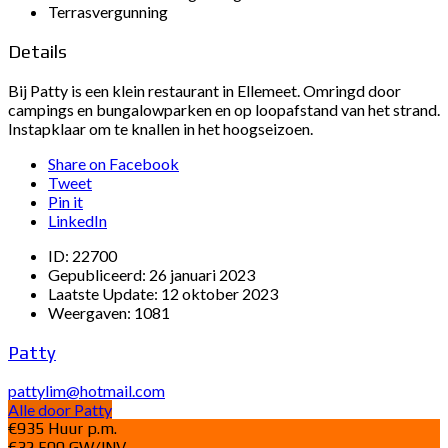
Terrasvergunning
Details
Bij Patty is een klein restaurant in Ellemeet. Omringd door
campings en bungalowparken en op loopafstand van het strand.
Instapklaar om te knallen in het hoogseizoen.
Share on Facebook
Tweet
Pin it
LinkedIn
ID:
22700
Gepubliceerd:
26 januari 2023
Laatste Update:
12 oktober 2023
Weergaven:
1081
Patty
pattylim@hotmail.com
Alle door Patty
€935 Huur p.m.
€32.500 GW/INV