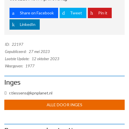
Share on Facebook
Tweet
Pin it
LinkedIn
ID:
22197
Gepubliceerd:
27 mei 2023
Laatste Update:
12 oktober 2023
Weergaven:
1977
Inges
r.tiessens@kpnplanet.nl
ALLE DOOR INGES