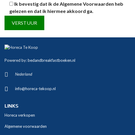
Ik bevestig dat ik de
Algemene Voorwaarden
heb
gelezen en dat ik hiermee akkoord ga.
A
l
t
Powered by:
bedandbreakfastboeken.nl
e
r
Nederland
n
a
info@horeca-tekoop.nl
t
i
v
LINKS
e
Horeca verkopen
:
Algemene voorwaarden