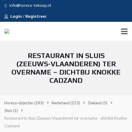
info@horeca-tekoop.nl
Login / Registreer
RESTAURANT IN SLUIS
(ZEEUWS-VLAANDEREN) TER
OVERNAME – DICHTBIJ KNOKKE
CADZAND
Horeca-objecten
(243)
Nederland
(213)
Zeeland
(5)
Sluis
(1)
Restaurant in Sluis (Zeeuws-Vlaanderen) ter overname - dichtbij Knokke
Cadzand