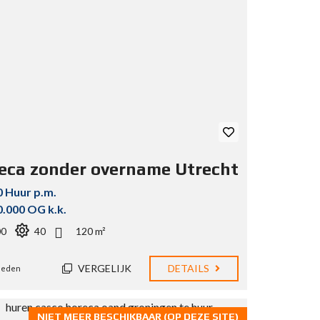
eca zonder overname Utrecht
0 Huur p.m.
0.000 OG k.k.
00
40
120 m²
VERGELIJK
DETAILS
eleden
NIET MEER BESCHIKBAAR (OP DEZE SITE)