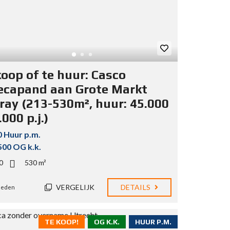
koop of te huur: Casco
ecapand aan Grote Markt
ray (213-530m², huur: 45.000
.000 p.j.)
0 Huur p.m.
500 OG k.k.
0
530 m²
VERGELIJK
DETAILS
eleden
TE KOOP!
OG K.K.
HUUR P.M.