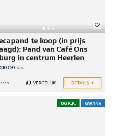
ecapand te koop (in prijs
laagd): Pand van Café Ons
burg in centrum Heerlen
000 OG k.k.
VERGELIJK
DETAILS
eleden
OG K.K.
GW/INV