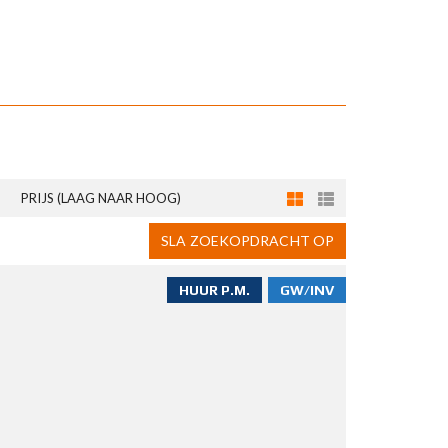
PRIJS (LAAG NAAR HOOG)
SLA ZOEKOPDRACHT OP
HUUR P.M.
GW/INV