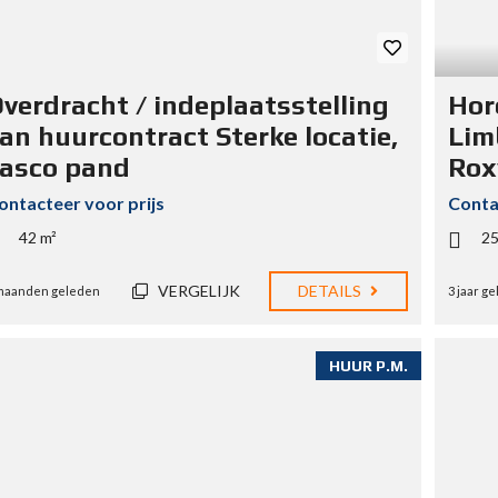
verdracht / indeplaatsstelling
Hor
an huurcontract Sterke locatie,
Lim
asco pand
Rox
ontacteer voor prijs
Conta
42 m²
25
VERGELIJK
DETAILS
maanden geleden
3 jaar g
HUUR P.M.