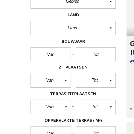
Gebied
LAND
Land
BOUWJAAR
G
(
€
ZITPLAATSEN
Van
Tot
TERRAS ZITPLAATSEN
Van
Tot
3 
OPPERVLAKTE TERRAS
( M²)