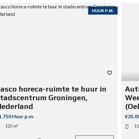
HUUR P.M.
asco horeca-ruimte te huur in
Aut
tadscentrum Groningen,
Wee
Nederland
(Oe
1.750 Huur p.m.
€25.0
125 m²
11