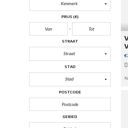
Kenmerk
PRIJS
(€)
V
STRAAT
V
Straat
€
STAD
Stad
3 
POSTCODE
GEBIED