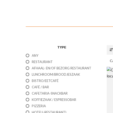
E
U
R
O
P
A
TYPE
ANY
C
RESTAURANT
AFHAAL- EN/OF BEZORG RESTAURANT
LUNCHROOM/BROODJESZAAK
BISTRO/EETCAFÉ
CAFÉ / BAR
CAFETARIA-SNACKBAR
KOFFIEZAAK / ESPRESSOBAR
PIZZERIA
HOTEL(-RESTAURANT)