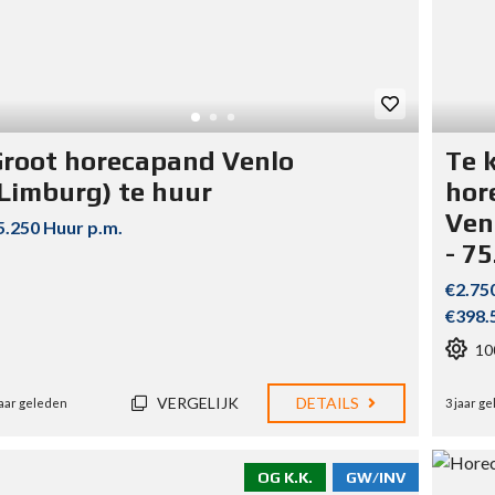
root horecapand Venlo
Te 
Limburg) te huur
hor
Ven
5.250 Huur p.m.
- 75
€2.75
€398.
10
VERGELIJK
DETAILS
jaar geleden
3 jaar g
OG K.K.
GW/INV