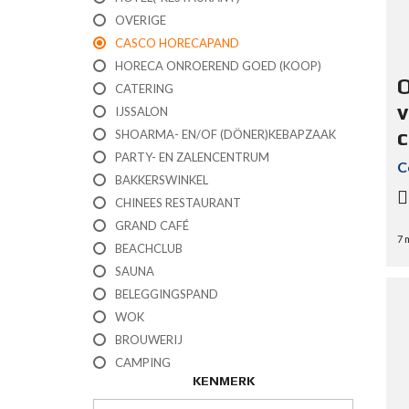
OVERIGE
CASCO HORECAPAND
HORECA ONROEREND GOED (KOOP)
O
CATERING
v
IJSSALON
c
SHOARMA- EN/OF (DÖNER)KEBAPZAAK
PARTY- EN ZALENCENTRUM
C
BAKKERSWINKEL
CHINEES RESTAURANT
GRAND CAFÉ
7 
BEACHCLUB
SAUNA
BELEGGINGSPAND
WOK
BROUWERIJ
CAMPING
KENMERK