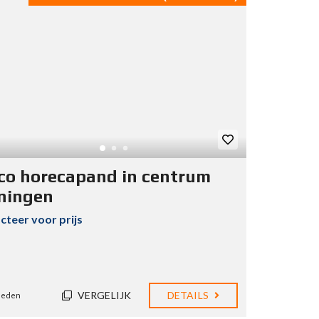
co horecapand in centrum
ningen
cteer voor prijs
VERGELIJK
DETAILS
eleden