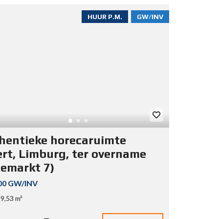
HUUR P.M.
GW/INV
hentieke horecaruimte
rt, Limburg, ter overname
lemarkt 7)
00 GW/INV
9,53 m²