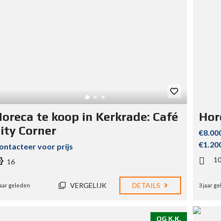
oreca te koop in Kerkrade: Café
Hor
ity Corner
€8.00
€1.20
ontacteer voor prijs
1
16
VERGELIJK
DETAILS
jaar geleden
3 jaar g
OG K.K.