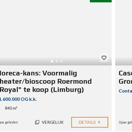
oreca-kans: Voormalig
Cas
heater/bioscoop Roermond
Gro
Royal" te koop (Limburg)
Conta
1.600.000 OG k.k.
840 m²
VERGELIJK
DETAILS
jaar geleden
3 jaar g