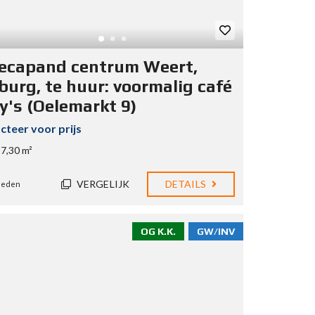
ecapand centrum Weert,
burg, te huur: voormalig café
y's (Oelemarkt 9)
cteer voor prijs
7,30 m²
VERGELIJK
DETAILS
eleden
OG K.K.
GW/INV