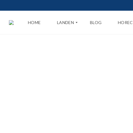
HOME
LANDEN
BLOG
HOREC
N
E
D
E
R
L
A
N
D
B
E
L
G
I
Ë