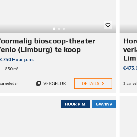
oormalig bioscoop-theater
Hor
enlo (Limburg) te koop
ver
Lim
3.750 Huur p.m.
€475.
850 m²
VERGELIJK
DETAILS
jaar geleden
3 jaar g
HUUR P.M.
GW/INV