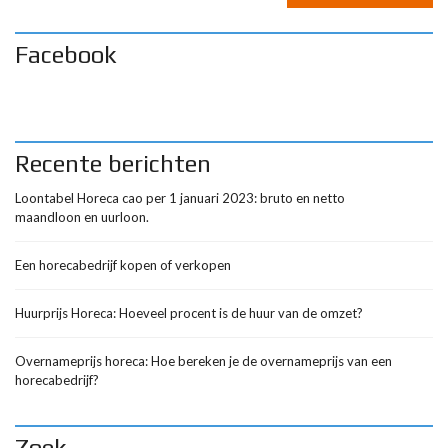
A
l
Facebook
t
e
r
n
Recente berichten
a
t
Loontabel Horeca cao per 1 januari 2023: bruto en netto
i
maandloon en uurloon.
v
e
Een horecabedrijf kopen of verkopen
:
Huurprijs Horeca: Hoeveel procent is de huur van de omzet?
Overnameprijs horeca: Hoe bereken je de overnameprijs van een
horecabedrijf?
Zoek