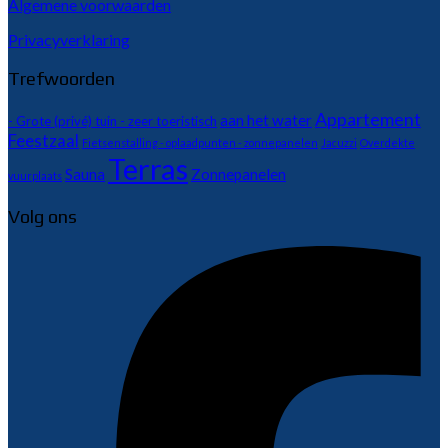
Algemene voorwaarden
Privacyverklaring
Trefwoorden
Appartement
aan het water
- Grote (privé) tuin - zeer toeristisch
Feestzaal
Fietsenstalling - oplaadpunten - zonnepanelen
Jacuzzi
Overdekte
Terras
Sauna
Zonnepanelen
vuurplaats
Volg ons