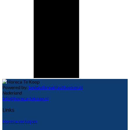
Powered by:
bedandbreakfastboeken.nl
Nederland
info@horeca-tekoop.nl
Links
Horeca verkopen