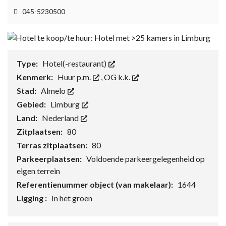
045-5230500
Type:
Hotel(-restaurant)
Kenmerk:
Huur p.m.
,
OG k.k.
Stad:
Almelo
Gebied:
Limburg
Land:
Nederland
Zitplaatsen:
80
Terras zitplaatsen:
80
Parkeerplaatsen:
Voldoende parkeergelegenheid op
eigen terrein
Referentienummer object (van makelaar):
1644
Ligging :
In het groen