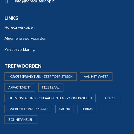
info@horeca-tekoop.nl
t
i
v
LINKS
e
Horeca verkopen
:
Algemene voorwaarden
Privacyverklaring
TREFWOORDEN
- GROTE (PRIVÉ) TUIN - ZEER TOERISTISCH
AAN HET WATER
APPARTEMENT
FEESTZAAL
FIETSENSTALLING - OPLAADPUNTEN - ZONNEPANELEN
JACUZZI
OVERDEKTE VUURPLAATS
SAUNA
TERRAS
ZONNEPANELEN