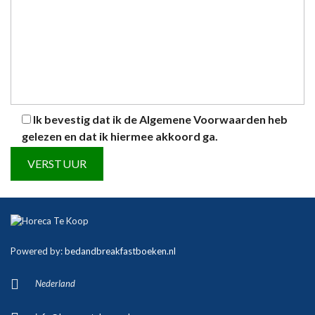
Ik bevestig dat ik de
Algemene Voorwaarden
heb
gelezen en dat ik hiermee akkoord ga.
A
l
t
Powered by:
bedandbreakfastboeken.nl
e
r
Nederland
n
a