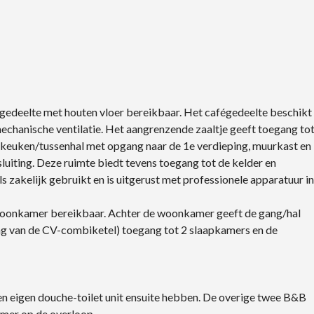
afégedeelte met houten vloer bereikbaar. Het cafégedeelte beschikt
echanische ventilatie. Het aangrenzende zaaltje geeft toegang to
bijkeuken/tussenhal met opgang naar de 1e verdieping, muurkast en
uiting. Deze ruimte biedt tevens toegang tot de kelder en
 zakelijk gebruikt en is uitgerust met professionele apparatuur in
woonkamer bereikbaar. Achter de woonkamer geeft de gang/hal
ing van de CV-combiketel) toegang tot 2 slaapkamers en de
n eigen douche-toilet unit ensuite hebben. De overige twee B&B
mer op de overloop.