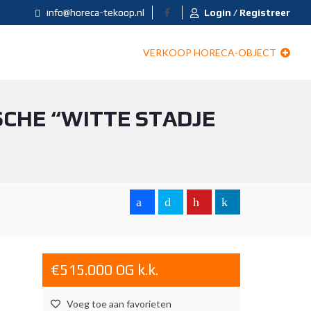
info@horeca-tekoop.nl
Login / Registreer
VERKOOP HORECA-OBJECT
SCHE “WITTE STADJE
€515.000 OG k.k.
Voeg toe aan favorieten