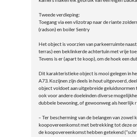
Tweede verdieping:
Toegang via een vlizotrap naar de riante zolder
(radson) en boiler Sentry
Het object is voorzien van parkeerruimte naast 
terras) een beklinkerde achtertuin met vrije to
Tevens is er (apart te koop), om de hoek een du
Dit karakteristieke object is mooi gelegen in h
A73. Kozijnen zijn deels in hout uitgevoerd, dee
object voldoet aan uitgebreide geluidsnormen t.
ook voor andere doeleinden diverse mogelijkhe
dubbele bewoning, of gewoonweg als heerlijk r
– Ter bescherming van de belangen van zowel ko
koopovereenkomst met betrekking tot deze onr
de koopovereenkomst hebben getekend (“schrift