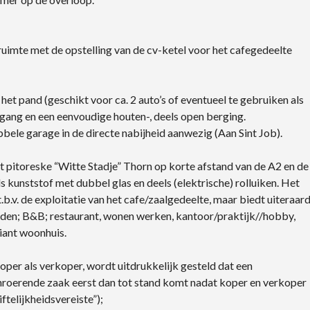
ruimte met de opstelling van de cv-ketel voor het cafegedeelte
het pand (geschikt voor ca. 2 auto’s of eventueel te gebruiken als
egang en een eenvoudige houten-, deels open berging.
bbele garage in de directe nabijheid aanwezig (Aan Sint Job).
et pitoreske “Witte Stadje” Thorn op korte afstand van de A2 en de
ls kunststof met dubbel glas en deels (elektrische) rolluiken. Het
b.v. de exploitatie van het cafe/zaalgedeelte, maar biedt uiteraar
den; B&B; restaurant, wonen werken, kantoor/praktijk//hobby,
iant woonhuis.
per als verkoper, wordt uitdrukkelijk gesteld dat een
oerende zaak eerst dan tot stand komt nadat koper en verkoper
elijkheidsvereiste”);