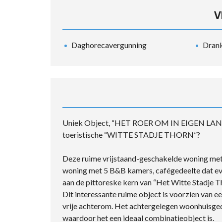
V
Daghorecavergunning
Drank
Uniek Object, “HET ROER OM IN EIGEN LAND”.
toeristische “WITTE STADJE THORN”?
Deze ruime vrijstaand-geschakelde woning met 
woning met 5 B&B kamers, cafégedeelte dat eve
aan de pittoreske kern van “Het Witte Stadje Th
Dit interessante ruime object is voorzien van 
vrije achterom. Het achtergelegen woonhuisged
waardoor het een ideaal combinatieobject is.