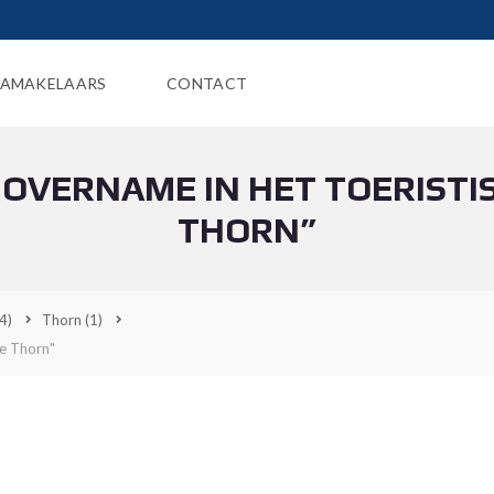
AMAKELAARS
CONTACT
R OVERNAME IN HET TOERISTI
THORN”
4)
Thorn
(1)
je Thorn"