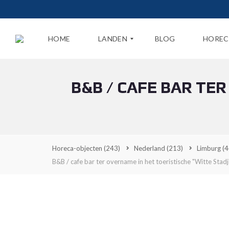
HOME
LANDEN
BLOG
HOREC
B&B / CAFE BAR TE
N
E
D
E
R
L
A
Horeca-objecten
(243)
Nederland
(213)
Limburg
(4
N
D
B&B / cafe bar ter overname in het toeristische "Witte Stad
B
E
L
G
I
Ë