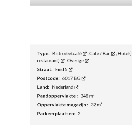
Type:
Bistro/eetcafé
,
Café / Bar
,
Hotel(
restaurant)
,
Overige
Straat:
Eind 5
Postcode:
6017 BG
Land:
Nederland
Pandoppervlakte :
348 m²
Oppervlakte magazijn :
32 m²
Parkeerplaatsen:
2