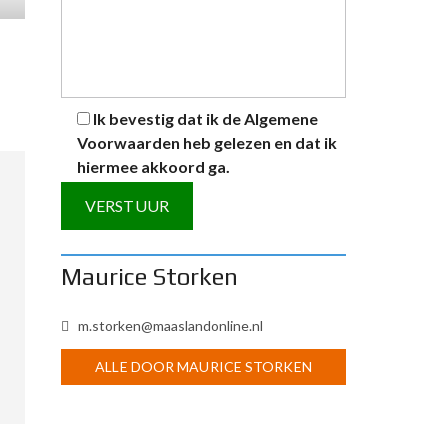
Ik bevestig dat ik de
Algemene
Voorwaarden
heb gelezen en dat ik
hiermee akkoord ga.
A
Maurice Storken
l
t
m.storken@maaslandonline.nl
e
r
ALLE DOOR MAURICE STORKEN
n
a
t