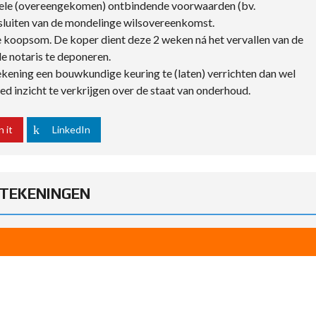
uele (overeengekomen) ontbindende voorwaarden (bv.
et sluiten van de mondelinge wilsovereenkomst.
koopsom. De koper dient deze 2 weken ná het vervallen van de
 notaris te deponeren.
 rekening een bouwkundige keuring te (laten) verrichten dan wel
d inzicht te verkrijgen over de staat van onderhoud.
n it
LinkedIn
TEKENINGEN