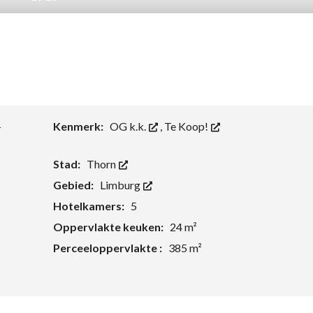
-
Kenmerk:
OG k.k.
,
Te Koop!
Stad:
Thorn
Gebied:
Limburg
Hotelkamers:
5
Oppervlakte keuken:
24 m²
Perceeloppervlakte :
385 m²