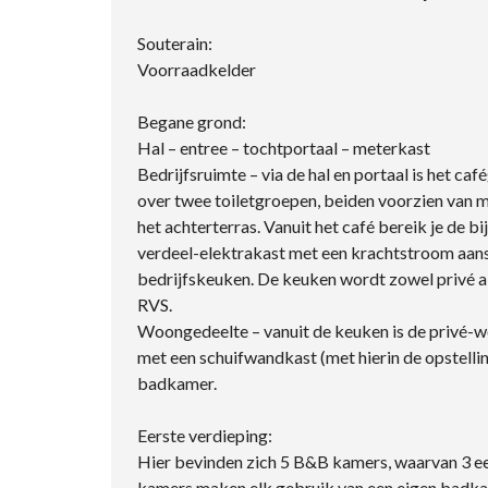
Souterain:
Voorraadkelder
Begane grond:
Hal – entree – tochtportaal – meterkast
Bedrijfsruimte – via de hal en portaal is het c
over twee toiletgroepen, beiden voorzien van m
het achterterras. Vanuit het café bereik je de 
verdeel-elektrakast met een krachtstroom aansl
bedrijfskeuken. De keuken wordt zowel privé als
RVS.
Woongedeelte – vanuit de keuken is de privé-
met een schuifwandkast (met hierin de opstell
badkamer.
Eerste verdieping:
Hier bevinden zich 5 B&B kamers, waarvan 3 ee
kamers maken elk gebruik van een eigen badka