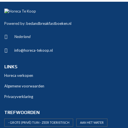
A
l
t
Powered by:
bedandbreakfastboeken.nl
e
r
Nederland
n
a
info@horeca-tekoop.nl
t
i
v
LINKS
e
Horeca verkopen
:
Algemene voorwaarden
Privacyverklaring
TREFWOORDEN
- GROTE (PRIVÉ) TUIN - ZEER TOERISTISCH
AAN HET WATER