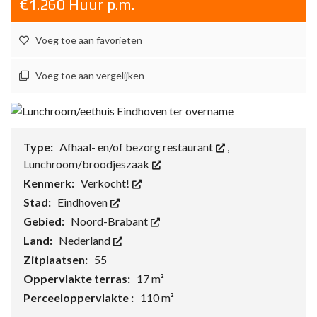
€1.260 Huur p.m.
Voeg toe aan favorieten
Voeg toe aan vergelijken
Type:
Afhaal- en/of bezorg restaurant
,
Lunchroom/broodjeszaak
Kenmerk:
Verkocht!
Stad:
Eindhoven
Gebied:
Noord-Brabant
Land:
Nederland
Zitplaatsen:
55
Oppervlakte terras:
17 m²
Perceeloppervlakte :
110 m²