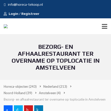
info@horeca-tekoop.nl
Login / Registreer
BEZORG- EN
AFHAALRESTAURANT TER
OVERNAME OP TOPLOCATIE IN
AMSTELVEEN
Horeca-objecten
(243)
Nederland
(213)
Noord-Holland
(39)
Amstelveen
(4)
Bezorg- en afhaalrestaurant ter overname op toplocatie in Amstelveen