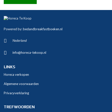
A
l
t
Powered by:
bedandbreakfastboeken.nl
e
r
Nederland
n
a
info@horeca-tekoop.nl
t
i
v
LINKS
e
Horeca verkopen
:
Algemene voorwaarden
Privacyverklaring
TREFWOORDEN