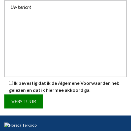
Ik bevestig dat ik de
Algemene Voorwaarden
heb
gelezen en dat ik hiermee akkoord ga.
A
l