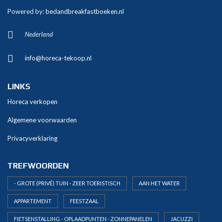
t
Powered by:
bedandbreakfastboeken.nl
e
r
Nederland
n
a
info@horeca-tekoop.nl
t
i
v
LINKS
e
Horeca verkopen
:
Algemene voorwaarden
Privacyverklaring
TREFWOORDEN
- GROTE (PRIVÉ) TUIN - ZEER TOERISTISCH
AAN HET WATER
APPARTEMENT
FEESTZAAL
FIETSENSTALLING - OPLAADPUNTEN - ZONNEPANELEN
JACUZZI