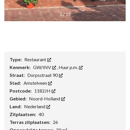
1
/
15
Type:
Restaurant
Kenmerk:
GW/INV
,
Huur p.m.
Straat:
Dorpsstraat 90
Stad:
Amstelveen
Postcode:
1182JH
Gebied:
Noord-Holland
Land:
Nederland
Zitplaatsen:
40
Terras zitplaatsen:
26
Oppervlakte terras:
20 m²