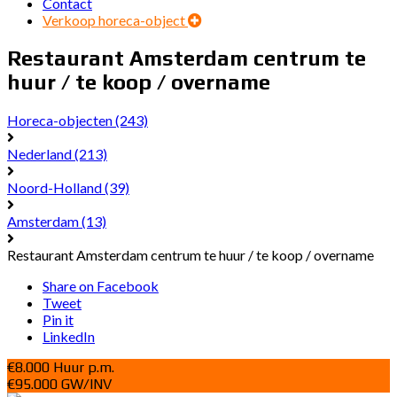
Contact
Verkoop horeca-object
Restaurant Amsterdam centrum te
huur / te koop / overname
Horeca-objecten
(243)
Nederland
(213)
Noord-Holland
(39)
Amsterdam
(13)
Restaurant Amsterdam centrum te huur / te koop / overname
Share on Facebook
Tweet
Pin it
LinkedIn
€8.000 Huur p.m.
€95.000 GW/INV