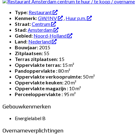
Type:
Restaurant
Kenmerk:
GW/INV
,
Huur p.m.
Straat:
Centrum
Stad:
Amsterdam
Gebied:
Noord-Holland
Land:
Nederland
Bouwjaar:
2015
Zitplaatsen:
55
Terras zitplaatsen:
15
Oppervlakte terras:
15 m²
Pandoppervlakte :
80 m²
Oppervlakte verkoopruimte:
50 m²
Oppervlakte keuken:
20 m²
Oppervlakte magazijn :
10 m²
Perceeloppervlakte :
95 m²
Gebouwkenmerken
Energielabel B
Overnameverplichtingen