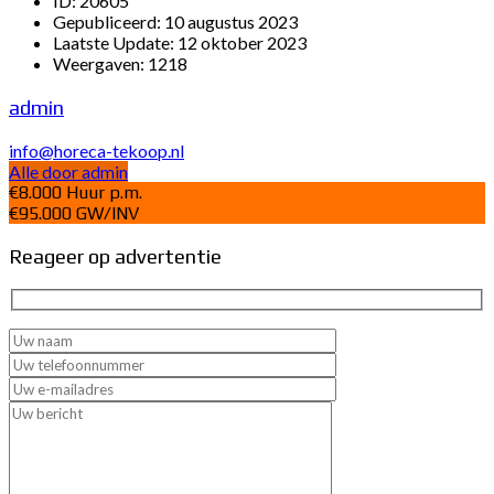
ID:
20605
Gepubliceerd:
10 augustus 2023
Laatste Update:
12 oktober 2023
Weergaven:
1218
admin
info@horeca-tekoop.nl
Alle door admin
€8.000 Huur p.m.
€95.000 GW/INV
Reageer op advertentie