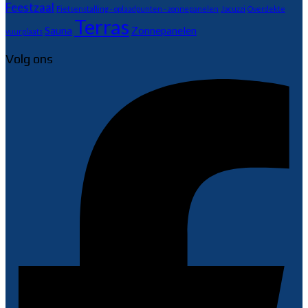
Feestzaal
Fietsenstalling - oplaadpunten - zonnepanelen
Jacuzzi
Overdekte
Terras
Sauna
Zonnepanelen
vuurplaats
Volg ons