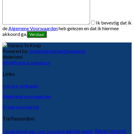
Ik bevestig dat ik
de
Algemene Voorwaarden
heb gelezen en dat ik hiermee
akkoord ga.
Powered by:
bedandbreakfastboeken.nl
Nederland
info@horeca-tekoop.nl
Links
Horeca verkopen
Algemene voorwaarden
Privacyverklaring
Trefwoorden
Appartement
aan het water
- Grote (privé) tuin - zeer toeristisch