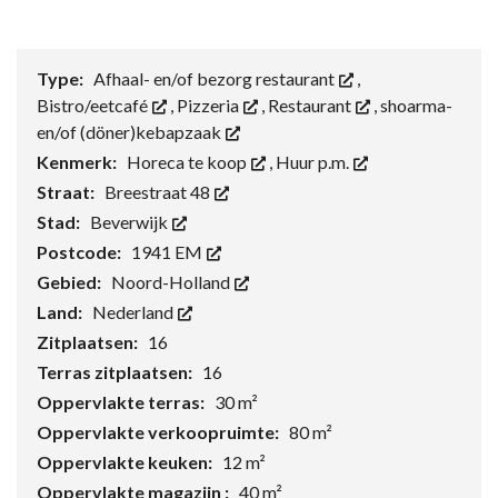
Type:
Afhaal- en/of bezorg restaurant
,
Bistro/eetcafé
,
Pizzeria
,
Restaurant
,
shoarma-
en/of (döner)kebapzaak
Kenmerk:
Horeca te koop
,
Huur p.m.
Straat:
Breestraat 48
Stad:
Beverwijk
Postcode:
1941 EM
Gebied:
Noord-Holland
Land:
Nederland
Zitplaatsen:
16
Terras zitplaatsen:
16
Oppervlakte terras:
30 m²
Oppervlakte verkoopruimte:
80 m²
Oppervlakte keuken:
12 m²
Oppervlakte magazijn :
40 m²