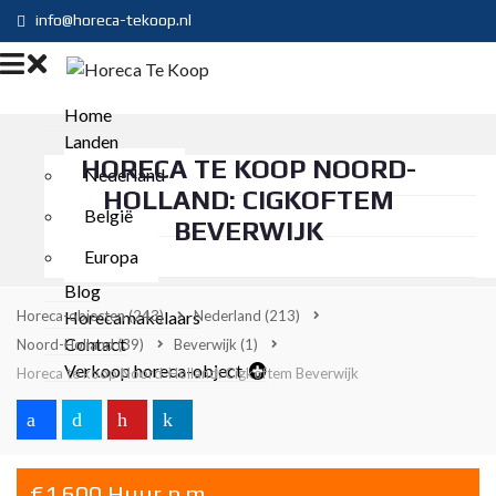
info@horeca-tekoop.nl
Home
Landen
HORECA TE KOOP NOORD-
Nederland
HOLLAND: CIGKOFTEM
België
BEVERWIJK
Europa
Blog
Horeca-objecten
Horecamakelaars
(243)
Nederland
(213)
Contact
Noord-Holland
(39)
Beverwijk
(1)
Verkoop horeca-object
Horeca te koop Noord-Holland: Cigkoftem Beverwijk
€1.600 Huur p.m.